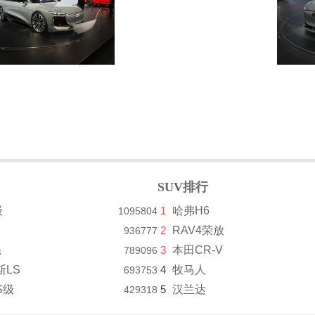
SUV排行
级
1
哈弗H6
1095804
2
RAV4荣放
936777
系
3
本田CR-V
789096
斯LS
4
牧马人
693753
S级
5
汉兰达
429318