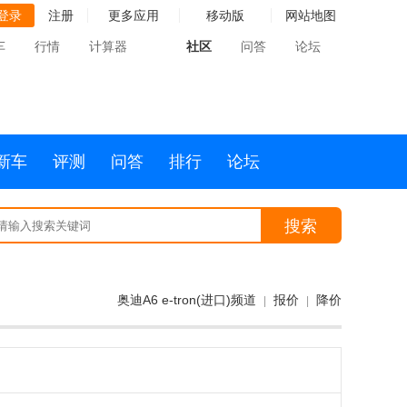
登录
注册
更多应用
移动版
网站地图
车
行情
计算器
社区
问答
论坛
新车
评测
问答
排行
论坛
搜索
奥迪A6 e-tron(进口)频道
报价
降价
|
|