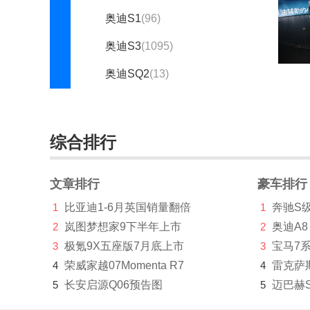
奥迪S1
(96)
奥迪S3
(1095)
奥迪SQ2
(13)
奥迪SQ3
(1)
奥迪SQ6 e-tron
(1)
综合排行
奥迪TT
(2786)
文章排行
豪车排行
奥迪TTS
(556)
1
比亚迪1-6月英国销量翻倍
1
奔驰S
奥迪urbansphere
(16)
2
岚图梦想家9下半年上市
2
奥迪A8
奥迪e-tron(进口)
(1126)
3
极氪9X五座版7月底上市
3
宝马7
4
荣威家越07Momenta R7
4
雷克萨
e-tron Vision GT
(2)
5
长安启源Q06预告图
5
迈巴赫
Elaine
(1)