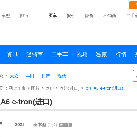
车型
排行
买车
报价
降价
经销商
二手
资讯
经销商
二手车
视频
独家
行情
索 ：
大众
丰田
日产
现代
置 ：
网上车市
>
图片
>
奥迪
>
奥迪(进口)
>
奥迪A6 e-tron(进口)
6 e-tron(进口)
型
2023
基本型
(1张)
未上市