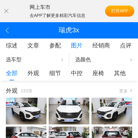
网上车市
打开APP
去APP了解更多精彩汽车信息
瑞虎3x
综述
文章
参配
图片
经销商
点评
选车型
选颜色
全部
外观
细节
中控
座椅
其他
外观
233张
更多