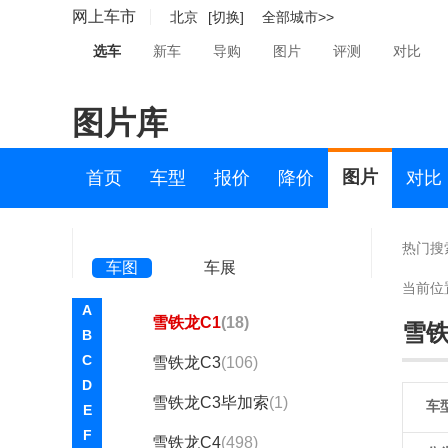
雪铁龙(进口)
网上车市
北京
[切换]
全部城市>>
Berlingo
(4)
选车
新车
导购
图片
评测
对比
C3 Aircross
(1)
图片库
C4 PICASSO
(404)
Metropolis概念车
(75)
图片
首页
车型
报价
降价
对比
Technospace
(58)
雪铁龙 e-Mehari
(7)
热门搜
车图
车展
雪铁龙19_19
(1)
当前位
A
雪铁龙C1
(18)
雪铁
B
C
雪铁龙C3
(106)
D
雪铁龙C3毕加索
(1)
车
E
F
雪铁龙C4
(498)