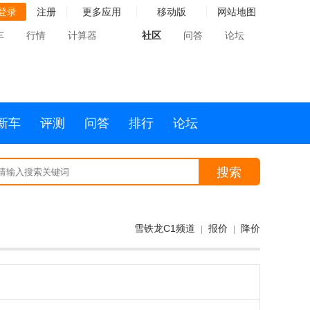
登录
注册
更多应用
移动版
网站地图
车
行情
计算器
社区
问答
论坛
新车
评测
问答
排行
论坛
搜索
雪铁龙C1频道
报价
降价
|
|