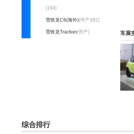
(194)
雪铁龙C6(海外)
(停产)(81)
雪铁龙Traction
(停产)
车展
(132)
Y
仰望(266)
烨(145)
野马(2263)
野马新能源(4)
奕境(7)
综合排行
英菲尼迪(23090)