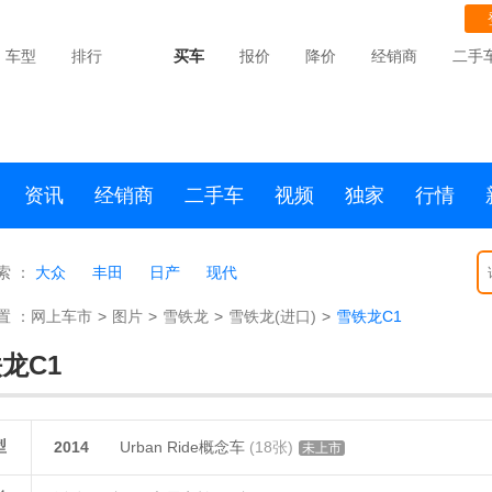
车型
排行
买车
报价
降价
经销商
二手
资讯
经销商
二手车
视频
独家
行情
索 ：
大众
丰田
日产
现代
置 ：
网上车市
>
图片
>
雪铁龙
>
雪铁龙(进口)
>
雪铁龙C1
龙C1
型
2014
Urban Ride概念车
(18张)
未上市