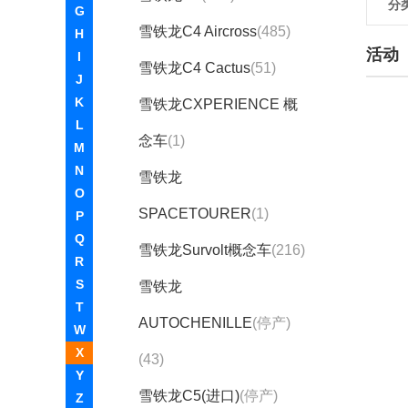
分
G
雪铁龙C4 Aircross
(485)
H
活动
I
雪铁龙C4 Cactus
(51)
J
K
雪铁龙CXPERIENCE 概
L
念车
(1)
M
N
雪铁龙
O
SPACETOURER
(1)
P
Q
雪铁龙Survolt概念车
(216)
R
S
雪铁龙
T
AUTOCHENILLE
(停产)
W
X
(43)
Y
雪铁龙C5(进口)
(停产)
Z