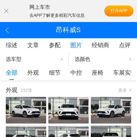
网上车市
打开APP
去APP了解更多精彩汽车信息
昂科威S
综述
文章
参配
图片
经销商
点评
选车型
选颜色
全部
外观
细节
中控
座椅
车展实拍
外观
232张
更多