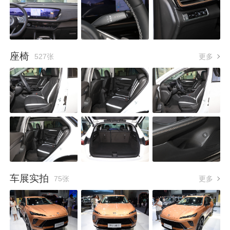
座椅
527张
更多
车展实拍
75张
更多