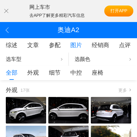
网上车市
打开APP
去APP了解更多精彩汽车信息
奥迪A2
综述
文章
参配
图片
经销商
点评
选车型
选颜色
全部
外观
细节
中控
座椅
外观
17张
更多