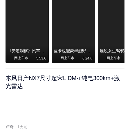
《安定洞察》汽车烧不烧油，和石油安全无关！
皮卡也能豪华越野！纵横F700上市，限时卖29.99万起
网上车市
网上车市
网上车市
5.53万
6.24万
东风日产NX7尺寸超宋L DM-i 纯电300km+激
光雷达
卢奇
1天前