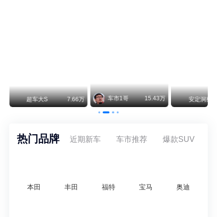
阿维塔07L限时权益价21.99万起，张凌赫成首位车主
阿维塔07L今晚在杭州正式上市，全球品牌代言人张凌赫现场提车，成为这台车的第一位主人。三个版本：Elite纯电版22.99万，Max+后驱纯电版24.99万，Ultra三电机四驱版27.99万。
车市1哥
15.43万
万
超车大S
7.66万
安定洞察
热门品牌
近期新车
车市推荐
爆款SUV
本田
丰田
福特
宝马
奥迪