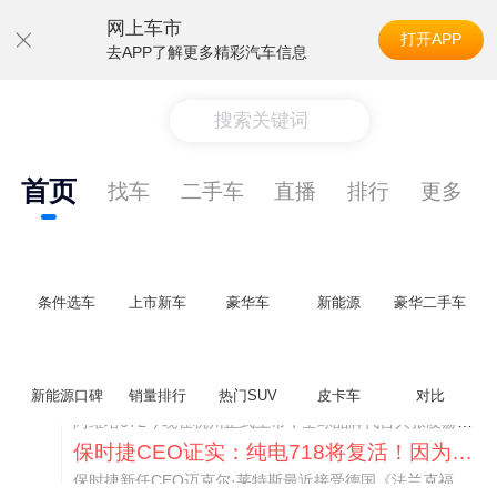
网上车市
打开APP
去APP了解更多精彩汽车信息
搜索关键词
首页
找车
二手车
直播
排行
更多
条件选车
上市新车
豪华车
新能源
豪华二手车
阿维塔07L限时权益价21.99万起，张凌赫成首位车主
新能源口碑
销量排行
热门SUV
皮卡车
对比
阿维塔07L今晚在杭州正式上市，全球品牌代言人张凌赫现场提车，成为这台车的第一位主人。三个版本：Elite纯电版22.99万，Max+后驱纯电版24.99万，Ultra三电机四驱版27.99万。
保时捷CEO证实：纯电718将复活！因为奥迪需要
保时捷新任CEO迈克尔·莱特斯最近接受德国《法兰克福汇报》采访，直接给纯电718项目吃了颗定心丸。之前外界传得沸沸扬扬，说这个项目可能推迟甚至取消，现在CEO亲自出面澄清：“关于电动718，我们已经得出结论，将会打造这款车型，因为这是经济上的最佳解决方案，也会是一款非常出色的汽车。”