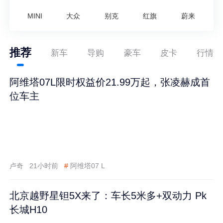
MINI
大众
别克
红旗
蔚来
推荐
新车
导购
豪车
皮卡
行情
阿维塔07L限时权益价21.99万起，张凌赫成首
位车主
卢奇
21小时前
#
阿维塔07 L
北京越野星钽5X来了：车长5米多+双动力 Pk
长城H10