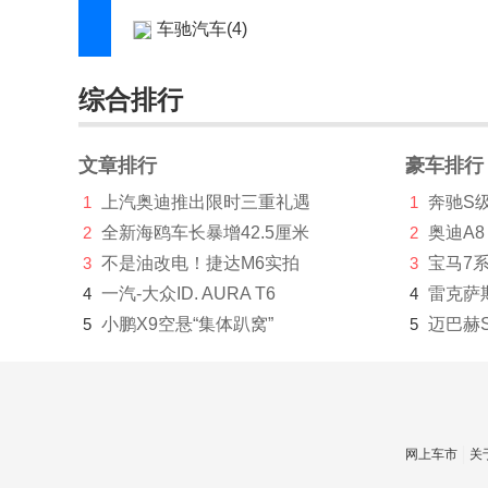
车驰汽车(4)
成功(210)
综合排行
橙仕(1)
创维汽车(1219)
文章排行
豪车排行
1
上汽奥迪推出限时三重礼遇
1
奔驰S
刺猬汽车(1)
2
全新海鸥车长暴增42.5厘米
2
奥迪A8
Cupra(8)
3
不是油改电！捷达M6实拍
3
宝马7
D
4
一汽-大众ID. AURA T6
4
雷克萨
5
小鹏X9空悬“集体趴窝”
5
迈巴赫
大乘汽车(277)
大发(2)
道达(2)
网上车市
关
道朗格(894)