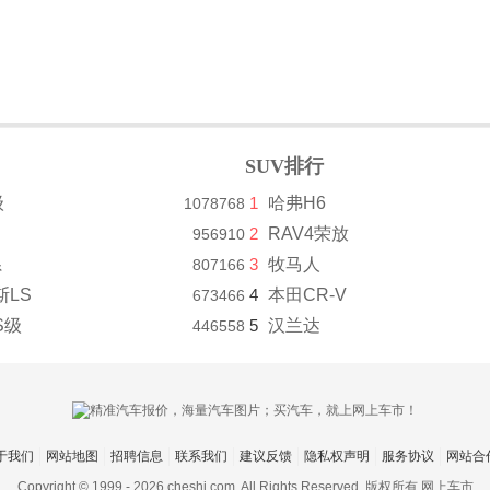
SUV排行
级
1
哈弗H6
1078768
2
RAV4荣放
956910
系
3
牧马人
807166
斯LS
4
本田CR-V
673466
S级
5
汉兰达
446558
于我们
网站地图
招聘信息
联系我们
建议反馈
隐私权声明
服务协议
网站合
Copyright © 1999 -
2026 cheshi.com. All Rights Reserved. 版权所有 网上车市