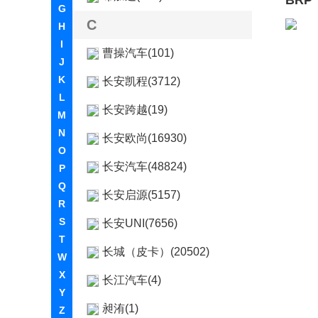
BRP
G
C
H
I
曹操汽车(101)
J
K
长安凯程(3712)
L
长安跨越(19)
M
N
长安欧尚(16930)
O
长安汽车(48824)
P
Q
长安启源(5157)
R
S
长安UNI(7656)
T
长城（皮卡）(20502)
W
X
长江汽车(4)
Y
昶洧(1)
Z