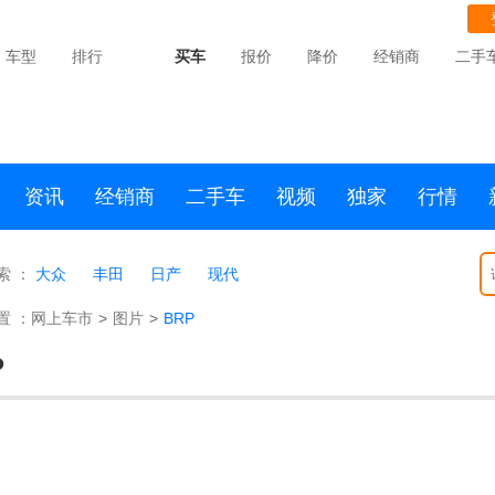
车型
排行
买车
报价
降价
经销商
二手
资讯
经销商
二手车
视频
独家
行情
索 ：
大众
丰田
日产
现代
置 ：
网上车市
>
图片
>
BRP
P