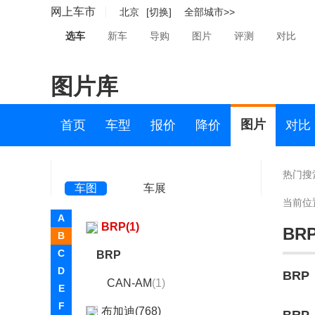
宾利(8058)
网上车市
北京
[切换]
全部城市>>
宾尼法利纳(14)
选车
新车
导购
图片
评测
对比
宾仕盾(7)
图片库
比速(599)
比亚迪(72195)
图片
首页
车型
报价
降价
对比
博郡汽车(2)
Bollinger Motors(2)
热门搜
车图
车展
博速(2085)
当前位
A
BRP(1)
BR
B
C
BRP
D
BRP
CAN-AM
(1)
E
F
布加迪(768)