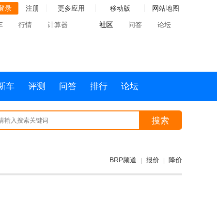
登录
注册
更多应用
移动版
网站地图
车
行情
计算器
社区
问答
论坛
新车
评测
问答
排行
论坛
搜索
BRP频道
报价
降价
|
|