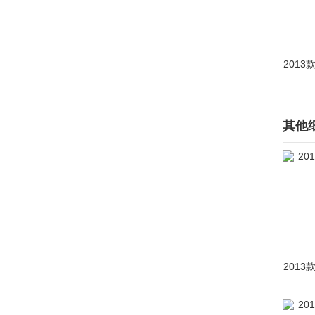
思皓(3112)
斯柯达(42894)
2013
思铭(861)
smart(6282)
其他
Spirra(思派朗)(41)
索尼(11)
SWM斯威汽车(1209)
T
泰卡特(42)
2013
坦克(8675)
塔塔(106)