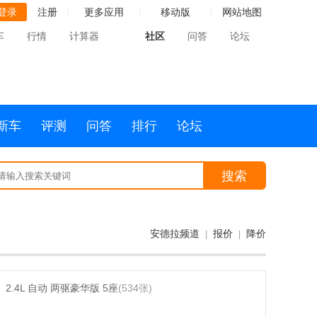
登录
注册
更多应用
移动版
网站地图
车
行情
计算器
社区
问答
论坛
新车
评测
问答
排行
论坛
搜索
安德拉频道
报价
降价
|
|
2.4L 自动 两驱豪华版 5座
(534张)