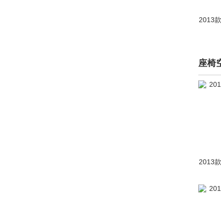
上汽大通MAXUS(20308)
2013
陕汽通家(32)
SHELBY(2)
深蓝(3481)
座椅
神行者(141)
神州(1)
示界(98)
世爵(307)
双环(330)
2013
双龙(8417)
斯巴鲁(27290)
斯达泰克(2)