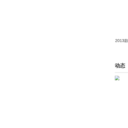
腾势(5396)
特斯拉(4635)
天际(306)
2013
通用(181)
Tramontana(35)
Triton(1)
动态
V
Vanda Electric(1)
Vantas(1)
W
未奥汽车(520)