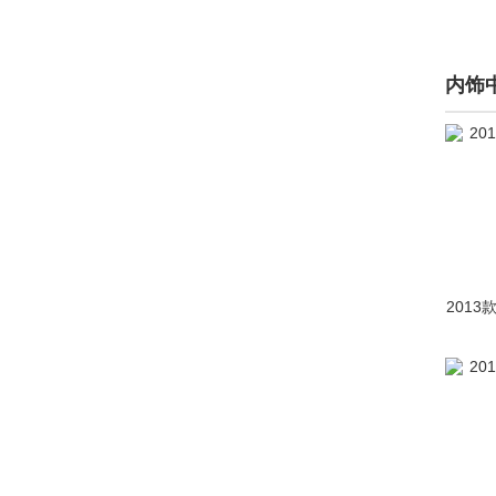
瑞麒(2964)
S
内饰
萨博(885)
赛麟(198)
三菱(30974)
SERES赛力斯(590)
沙龙汽车(148)
2013
上海(1)
上海华普(201)
上海汇众(15)
尚界(344)