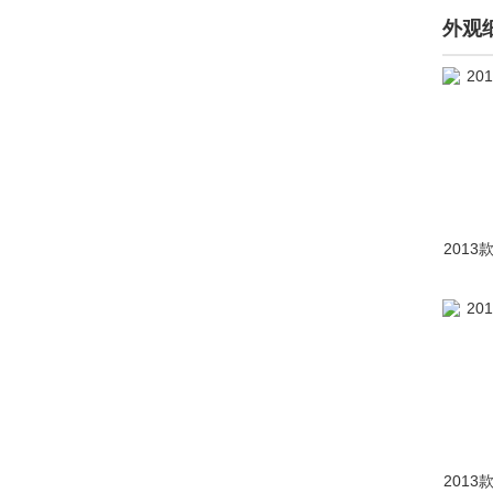
R
外观
RAM(2104)
日产(69427)
Rimac(3)
Rivian(2)
荣威(42426)
2013
RUF(如虎)(638)
瑞驰汽车(35)
瑞风汽车(3366)
睿蓝汽车(1954)
锐马克(1)
2013