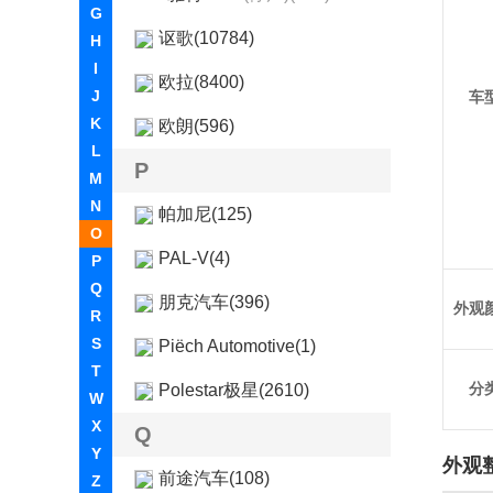
G
讴歌(10784)
H
I
欧拉(8400)
J
车
K
欧朗(596)
L
P
M
N
帕加尼(125)
O
PAL-V(4)
P
Q
朋克汽车(396)
外观
R
S
Piëch Automotive(1)
T
分
Polestar极星(2610)
W
X
Q
Y
外观
前途汽车(108)
Z