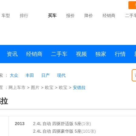
车型
排行
买车
报价
降价
经销商
二手
资讯
经销商
二手车
视频
独家
行情
索 ：
大众
丰田
日产
现代
置 ：
网上车市
>
图片
>
欧宝
>
欧宝
>
安德拉
德拉
2013
2.4L 自动 四驱舒适版 5座
(1张)
2.4L 自动 四驱豪华版 5座
(101张)