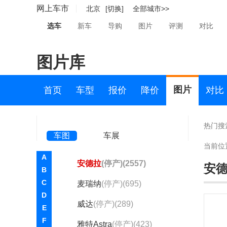
欧宝GT
(1)
网上车市
北京
[切换]
全部城市>>
欧宝GT X
(16)
选车
新车
导购
图片
评测
对比
欧宝Mokka
(1)
图片库
欧宝monza
(30)
赛飞利
(1187)
图片
首页
车型
报价
降价
对比
雅特GTC
(630)
雅特OPC
(47)
热门搜
车图
车展
英速亚Insignia
(1204)
当前位
A
安德拉
(停产)(2557)
安
B
C
麦瑞纳
(停产)(695)
D
威达
(停产)(289)
E
F
雅特Astra
(停产)(423)