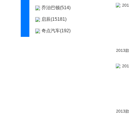
乔治巴顿(514)
启辰(15181)
奇点汽车(192)
启境(62)
2013
骐铃(46)
轻橙时代(19)
庆铃汽车(99)
清源汽车(2)
奇瑞(58554)
奇瑞新能源(9097)
2013
起亚(51128)