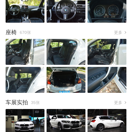
座椅
670张
更多
车展实拍
35张
更多