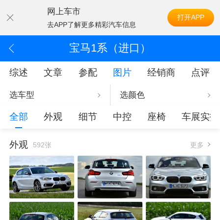
网上车市
打开APP
去APP了解更多精彩汽车信息
宝马1系（进口）
综述
文章
参配
图片
经销商
点评
选车型
选颜色
全部
外观
细节
中控
座椅
车展实拍
外观
592张
更多