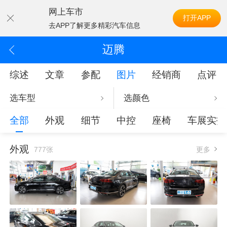
网上车市
打开APP
去APP了解更多精彩汽车信息
迈腾
综述
文章
参配
图片
经销商
点评
选车型
选颜色
全部
外观
细节
中控
座椅
车展实拍
外观
777张
更多