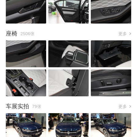
座椅
2506张
更多
车展实拍
79张
更多