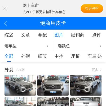
网上车市
打开APP
去APP了解更多精彩汽车信息
炮商用皮卡
综述
文章
参配
图片
经销商
点评
选车型
选颜色
全部
外观
细节
中控
座椅
车展实拍
外观
124张
更多