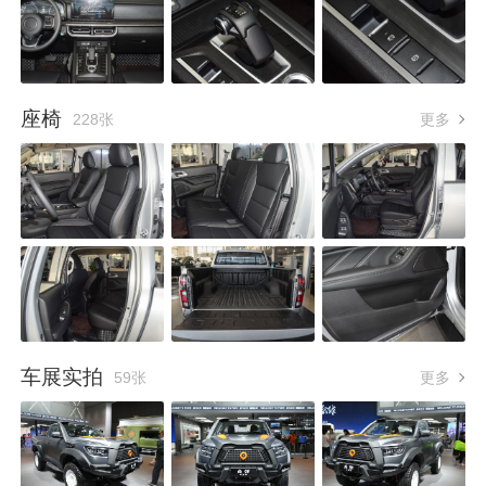
座椅
228张
更多
车展实拍
59张
更多