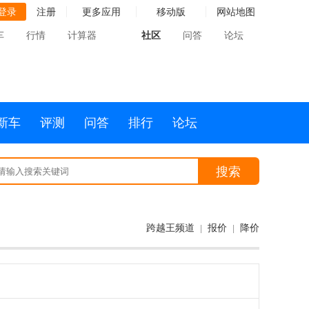
登录
注册
更多应用
移动版
网站地图
车
行情
计算器
社区
问答
论坛
新车
评测
问答
排行
论坛
搜索
跨越王频道
报价
降价
|
|