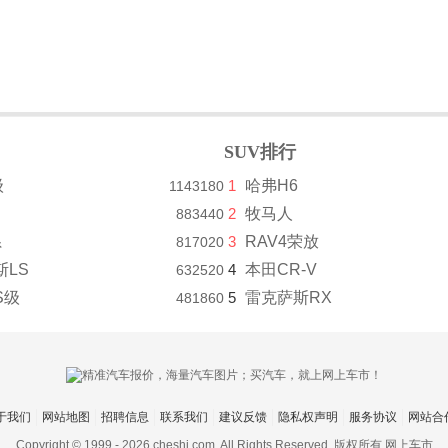
SUV排行
级
1
哈弗H6
1143180
2
牧马人
883440
系
3
RAV4荣放
817020
斯LS
4
本田CR-V
632520
S级
5
雷克萨斯RX
481860
于我们
网站地图
招聘信息
联系我们
建议反馈
隐私权声明
服务协议
网站合
Copyright © 1999 -
2026 cheshi.com. All Rights Reserved. 版权所有 网上车市