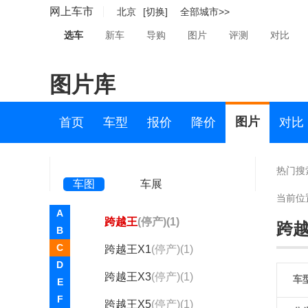
曹操汽车(101)
网上车市
北京
[切换]
全部城市>>
长安凯程(3712)
选车
新车
导购
图片
评测
对比
长安跨越(19)
图片库
长安跨越
新豹T1
(1)
图片
首页
车型
报价
降价
对比
跨越星V5
(1)
长安V3
(停产)(1)
热门搜
车图
车展
长安V5
(停产)(9)
当前位
A
跨越王
(停产)(1)
跨
B
C
跨越王X1
(停产)(1)
D
跨越王X3
(停产)(1)
车
E
F
跨越王X5
(停产)(1)