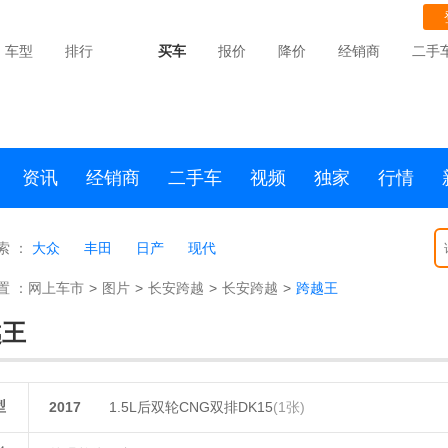
车型
排行
买车
报价
降价
经销商
二手
资讯
经销商
二手车
视频
独家
行情
索 ：
大众
丰田
日产
现代
置 ：
网上车市
>
图片
>
长安跨越
>
长安跨越
>
跨越王
越王
型
2017
1.5L后双轮CNG双排DK15
(1张)