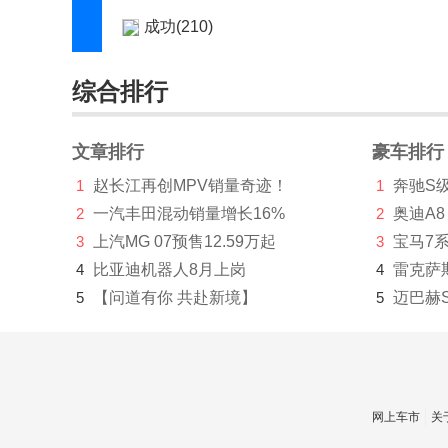
成功(210)
橙仕(1)
综合排行
创维汽车(1219)
刺猬汽车(1)
文章排行
豪车排行
1
赵长江再创MPV销量奇迹！
1
奔驰S
Cupra(8)
2
一汽丰田混动销量增长16%
2
奥迪A8
D
3
上汽MG 07预售12.59万起
3
宝马7
大乘汽车(277)
4
比亚迪机器人8月上岗
4
雷克萨
5
【问道有你 共赴新境】
5
迈巴赫
大发(2)
道达(2)
道朗格(894)
网上车市
关
道奇(3146)