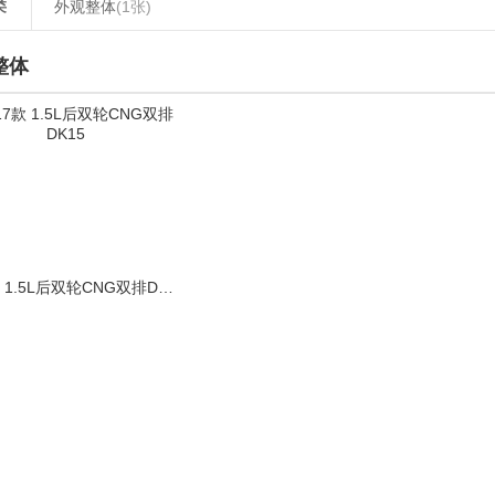
类
外观整体
(1张)
整体
2017款 1.5L后双轮CNG双排DK15