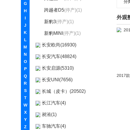
分
G
跨越者D5
(停产)(1)
H
外观
I
新豹3
(停产)(1)
J
K
新豹MINI
(停产)(1)
L
长安欧尚(16930)
M
N
长安汽车(48824)
O
长安启源(5310)
P
Q
长安UNI(7656)
R
S
长城（皮卡）(20502)
T
长江汽车(4)
W
X
昶洧(1)
Y
车驰汽车(4)
Z