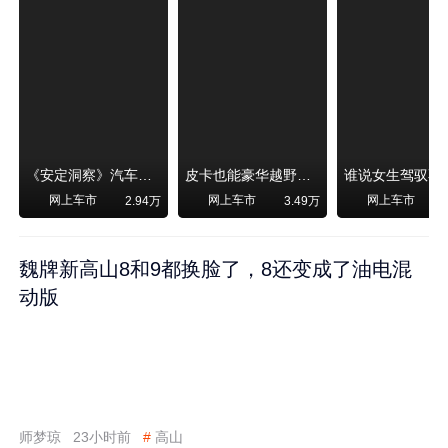
《安定洞察》汽车烧不烧油，和石油安全无关！
皮卡也能豪华越野！纵横F700上市，限时卖29.99万起
网上车市
网上车市
网上车市
2.94万
3.49万
魏牌新高山8和9都换脸了，8还变成了油电混
动版
师梦琼
23小时前
#
高山