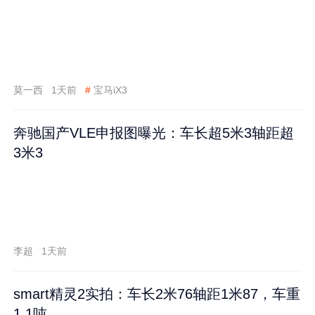
莫一西
1天前
#
宝马iX3
奔驰国产VLE申报图曝光：车长超5米3轴距超
3米3
李超
1天前
smart精灵2实拍：车长2米76轴距1米87，车重
1.1吨