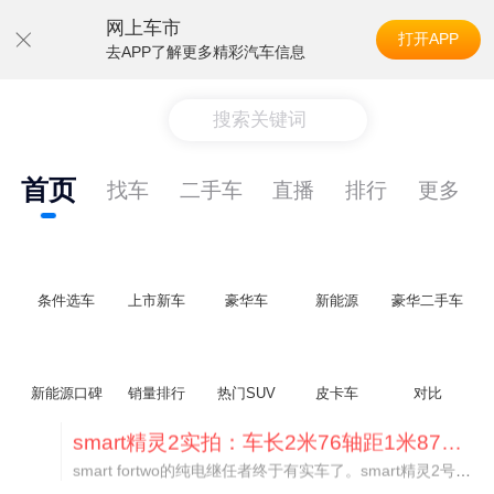
网上车市
打开APP
去APP了解更多精彩汽车信息
搜索关键词
首页
找车
二手车
直播
排行
更多
条件选车
上市新车
豪华车
新能源
豪华二手车
新能源口碑
销量排行
热门SUV
皮卡车
对比
美国花旗：奇瑞市值被严重低估！预计36港元/股
近期美国权威投行花旗再度发布研报，坚定维持奇瑞汽车（09973.HK）买入评级，将其合理目标价定格在36港元/股。对照公司最新25.46港元的二级市场现价，这一目标价意味着股价存在41.4%的可观上行空间，花旗直言，当前资本市场受短期市场情绪、国内车市价格战扰动，明显低估了奇瑞长期价值与全球化成长潜力。