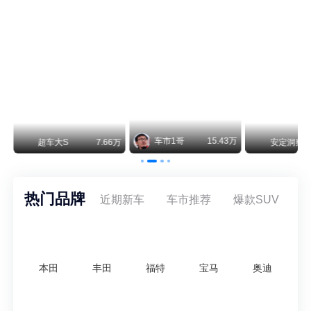
smart精灵2实拍：车长2米76轴距1米87，车重1.1吨
smart fortwo的纯电继任者终于有实车了。smart精灵2号出现在工信部最新一批申报目录中，外观和概念车几乎一模一样，量产还原度相当高。
美国花旗：奇瑞市值被严重低估！预计36港元/股
近期美国权威投行花旗再度发布研报，坚定维持奇瑞汽车（09973.HK）买入评级，将其合理目标价定格在36港元/股。对照公司最新25.46港元的二级市场现价，这一目标价意味着股价存在41.4%的可观上行空间，花旗直言，当前资本市场受短期市场情绪、国内车市价格战扰动，明显低估了奇瑞长期价值与全球化成长潜力。
3万
安定洞察
8.07万
智电出行
8.54万
智电出行
热门品牌
近期新车
车市推荐
爆款SUV
本田
丰田
福特
宝马
奥迪