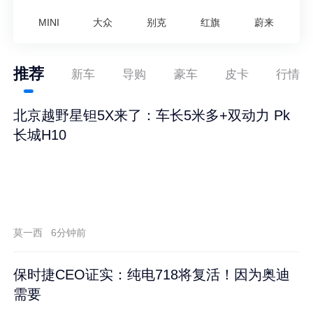
MINI
大众
别克
红旗
蔚来
推荐
新车
导购
豪车
皮卡
行情
北京越野星钽5X来了：车长5米多+双动力 Pk
长城H10
莫一西
6分钟前
保时捷CEO证实：纯电718将复活！因为奥迪
需要