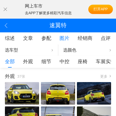
网上车市
打开APP
去APP了解更多精彩汽车信息
速翼特
综述
文章
参配
图片
经销商
点评
选车型
选颜色
全部
外观
细节
中控
座椅
车展实拍
外观
37张
更多