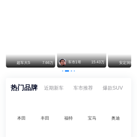
smart精灵2实拍：车长2米76轴距1米87，车重1.1吨
smart fortwo的纯电继任者终于有实车了。smart精灵2号出现在工信部最新一批申报目录中，外观和概念车几乎一模一样，量产还原度相当高。
美国花旗：奇瑞市值被严重低估！预计36港元/股
近期美国权威投行花旗再度发布研报，坚定维持奇瑞汽车（09973.HK）买入评级，将其合理目标价定格在36港元/股。对照公司最新25.46港元的二级市场现价，这一目标价意味着股价存在41.4%的可观上行空间，花旗直言，当前资本市场受短期市场情绪、国内车市价格战扰动，明显低估了奇瑞长期价值与全球化成长潜力。
万
安定洞察
8.07万
智电出行
8.54万
智电出行
热门品牌
近期新车
车市推荐
爆款SUV
本田
丰田
福特
宝马
奥迪