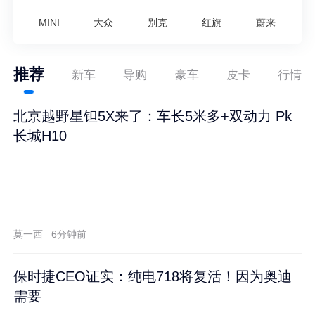
MINI
大众
别克
红旗
蔚来
推荐
新车
导购
豪车
皮卡
行情
北京越野星钽5X来了：车长5米多+双动力 Pk
长城H10
莫一西
6分钟前
保时捷CEO证实：纯电718将复活！因为奥迪
需要