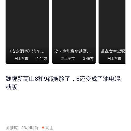
《安定洞察》汽车烧不烧油，和石油安全无关！
皮卡也能豪华越野！纵横F700上市，限时卖29.99万起
网上车市
网上车市
网上车市
2.94万
3.49万
魏牌新高山8和9都换脸了，8还变成了油电混
动版
师梦琼
23小时前
#
高山