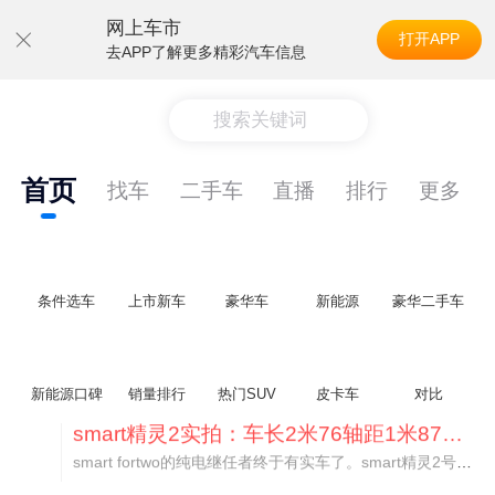
网上车市
打开APP
去APP了解更多精彩汽车信息
搜索关键词
首页
找车
二手车
直播
排行
更多
条件选车
上市新车
豪华车
新能源
豪华二手车
新能源口碑
销量排行
热门SUV
皮卡车
对比
美国花旗：奇瑞市值被严重低估！预计36港元/股
近期美国权威投行花旗再度发布研报，坚定维持奇瑞汽车（09973.HK）买入评级，将其合理目标价定格在36港元/股。对照公司最新25.46港元的二级市场现价，这一目标价意味着股价存在41.4%的可观上行空间，花旗直言，当前资本市场受短期市场情绪、国内车市价格战扰动，明显低估了奇瑞长期价值与全球化成长潜力。