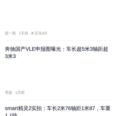
莫一西
1天前
#
宝马iX3
奔驰国产VLE申报图曝光：车长超5米3轴距超
3米3
李超
1天前
smart精灵2实拍：车长2米76轴距1米87，车重
1.1吨