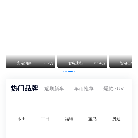
保时捷CEO证实：纯电718将复活！因为奥迪需要
保时捷新任CEO迈克尔·莱特斯最近接受德国《法兰克福汇报》采访，直接给纯电718项目吃了颗定心丸。之前外界传得沸沸扬扬，说这个项目可能推迟甚至取消，现在CEO亲自出面澄清：“关于电动718，我们已经得出结论，将会打造这款车型，因为这是经济上的最佳解决方案，也会是一款非常出色的汽车。”
神行者目标年销30万辆，要把路虎销量翻倍
路虎品牌全球一年卖多少？大约38万辆。也就是说，这个刚复活的新能源品牌，目标是干到路虎全球销量的八成。如果真能跑到30万辆，两者加起来就是68万辆——比现在路虎单独的数字，翻了接近一倍！说“再造一个路虎”，真不夸张。
万
安定洞察
8.07万
智电出行
8.54万
智电出行
热门品牌
近期新车
车市推荐
爆款SUV
本田
丰田
福特
宝马
奥迪