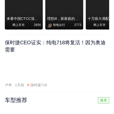
来看中国CTCC顶级赛事艾瑞泽8 pro赛车如何脱颖而出
理想i8，新家庭的刚需
网上车市
智电出行
网上车市
2856
2773
保时捷CEO证实：纯电718将复活！因为奥迪
需要
卢奇
1天前
#
保时捷718
车型推荐
推荐