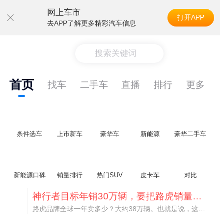
网上车市
打开APP
去APP了解更多精彩汽车信息
搜索关键词
首页
找车
二手车
直播
排行
更多
条件选车
上市新车
豪华车
新能源
豪华二手车
新能源口碑
销量排行
热门SUV
皮卡车
对比
神行者目标年销30万辆，要把路虎销量翻倍
路虎品牌全球一年卖多少？大约38万辆。也就是说，这个刚复活的新能源品牌，目标是干到路虎全球销量的八成。如果真能跑到30万辆，两者加起来就是68万辆——比现在路虎单独的数字，翻了接近一倍！说“再造一个路虎”，真不夸张。