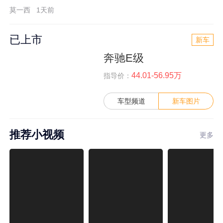
莫一西
1天前
已上市
新车
奔驰E级
44.01-56.95万
指导价：
车型频道
新车图片
推荐小视频
更多