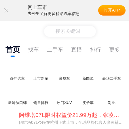
网上车市
打开APP
去APP了解更多精彩汽车信息
搜索关键词
首页
找车
二手车
直播
排行
更多
条件选车
上市新车
豪华车
新能源
豪华二手车
新能源口碑
销量排行
热门SUV
皮卡车
对比
阿维塔07L限时权益价21.99万起，张凌赫成首位车主
阿维塔07L今晚在杭州正式上市，全球品牌代言人张凌赫现场提车，成为这台车的第一位主人。三个版本：Elite纯电版22.99万，Max+后驱纯电版24.99万，Ultra三电机四驱版27.99万。