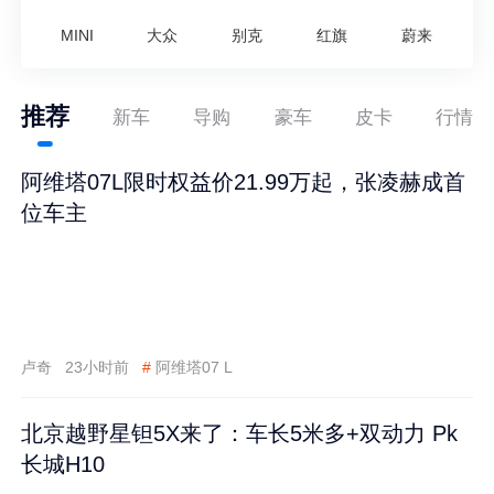
MINI
大众
别克
红旗
蔚来
推荐
新车
导购
豪车
皮卡
行情
阿维塔07L限时权益价21.99万起，张凌赫成首
位车主
卢奇
23小时前
#
阿维塔07 L
北京越野星钽5X来了：车长5米多+双动力 Pk
长城H10