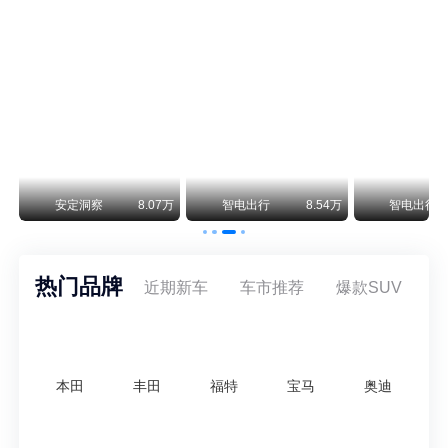
保时捷CEO证实：纯电718将复活！因为奥迪需要
保时捷新任CEO迈克尔·莱特斯最近接受德国《法兰克福汇报》采访，直接给纯电718项目吃了颗定心丸。之前外界传得沸沸扬扬，说这个项目可能推迟甚至取消，现在CEO亲自出面澄清：“关于电动718，我们已经得出结论，将会打造这款车型，因为这是经济上的最佳解决方案，也会是一款非常出色的汽车。”
阿维塔07L限时权益价21.99万起，张凌赫成首位车主
阿维塔07L今晚在杭州正式上市，全球品牌代言人张凌赫现场提车，成为这台车的第一位主人。三个版本：Elite纯电版22.99万，Max+后驱纯电版24.99万，Ultra三电机四驱版27.99万。
万
安定洞察
8.07万
智电出行
8.54万
智电出行
热门品牌
近期新车
车市推荐
爆款SUV
本田
丰田
福特
宝马
奥迪