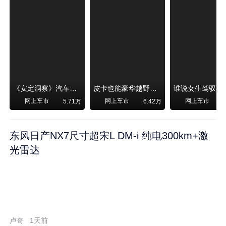
《安定洞察》汽车烧不烧油，和石油安全无关！
皮卡也能豪华越野！纵横F700上市，限时卖29.99万起
网上车市
网上车市
网上车市
5.71万
6.42万
东风日产NX7尺寸超宋L DM-i 纯电300km+激
光雷达
卢奇
1天前