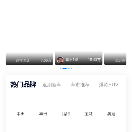
纵观鸿蒙智行一路走来的发展路径，很难得地走出了一条和当下车市截然不同的道路：不靠降价走量、不参与低端价格厮杀，始终以技术迭代、架构创新、智能化体验升级、整车品质突破作为核心驱动力，稳步实现产品价值向上、品牌价格带稳步攀升。
车市1哥
15.43万
安定洞察
8.07万
智电出行
8.54
热门品牌
近期新车
车市推荐
爆款SUV
本田
丰田
福特
宝马
奥迪