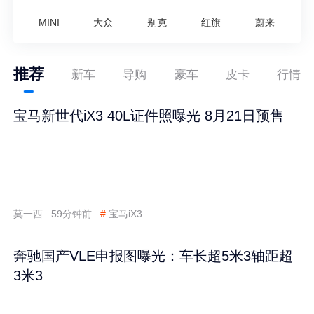
MINI
大众
别克
红旗
蔚来
推荐
新车
导购
豪车
皮卡
行情
宝马新世代iX3 40L证件照曝光 8月21日预售
莫一西
59分钟前
#
宝马iX3
奔驰国产VLE申报图曝光：车长超5米3轴距超
3米3