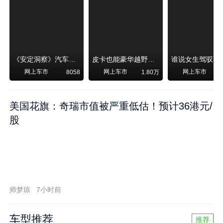
《安定洞察》汽车烧不烧油，和石油安全无关！
皮卡也能豪华越野！纵横F700上市，限时卖29.99万起
网上车市
网上车市
网上车市
8058
1.80万
美国花旗：奇瑞市值被严重低估！预计36港元/
股
师梦琼
7小时前
车型推荐
推荐