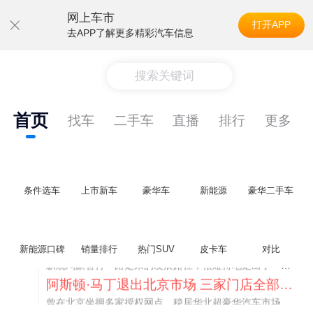
网上车市
打开APP
去APP了解更多精彩汽车信息
搜索关键词
首页
找车
二手车
直播
排行
更多
条件选车
上市新车
豪华车
新能源
豪华二手车
不要伤了余承东的心！不内卷价格的华为，弥足珍贵！
纵观鸿蒙智行一路走来的发展路径，很难得地走出了一条和当下车市截然不同的道路：不靠降价走量、不参与低端价格厮杀，始终以技术迭代、架构创新、智能化体验升级、整车品质突破作为核心驱动力，稳步实现产品价值向上、品牌价格带稳步攀升。
新能源口碑
销量排行
热门SUV
皮卡车
对比
阿斯顿·马丁退出北京市场 三家门店全部关闭
曾在北京坐拥多家授权网点、稳居华北超豪华汽车市场重要一席的阿斯顿·马丁，如今彻底走完了在北京新车零售的全部征程。
不要伤了余承东的心！不内卷价格的华为，弥足珍贵！