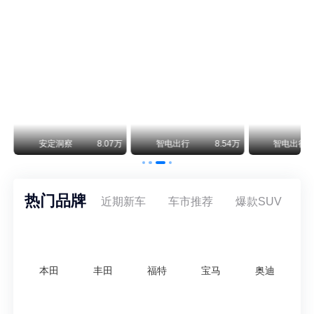
保时捷CEO证实：纯电718将复活！因为奥迪需要
保时捷新任CEO迈克尔·莱特斯最近接受德国《法兰克福汇报》采访，直接给纯电718项目吃了颗定心丸。之前外界传得沸沸扬扬，说这个项目可能推迟甚至取消，现在CEO亲自出面澄清：“关于电动718，我们已经得出结论，将会打造这款车型，因为这是经济上的最佳解决方案，也会是一款非常出色的汽车。”
阿维塔07L限时权益价21.99万起，张凌赫成首位车主
阿维塔07L今晚在杭州正式上市，全球品牌代言人张凌赫现场提车，成为这台车的第一位主人。三个版本：Elite纯电版22.99万，Max+后驱纯电版24.99万，Ultra三电机四驱版27.99万。
万
安定洞察
8.07万
智电出行
8.54万
智电出行
热门品牌
近期新车
车市推荐
爆款SUV
本田
丰田
福特
宝马
奥迪