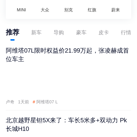
MINI
大众
别克
红旗
蔚来
推荐
新车
导购
豪车
皮卡
行情
阿维塔07L限时权益价21.99万起，张凌赫成首
位车主
卢奇
1天前
#
阿维塔07 L
北京越野星钽5X来了：车长5米多+双动力 Pk
长城H10