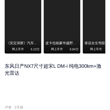
《安定洞察》汽车烧不烧油，和石油安全无关！
皮卡也能豪华越野！纵横F700上市，限时卖29.99万起
网上车市
网上车市
网上车市
6.10万
6.84万
东风日产NX7尺寸超宋L DM-i 纯电300km+激
光雷达
卢奇
2天前