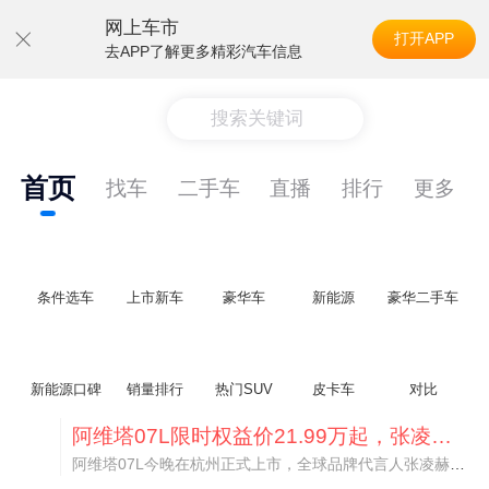
网上车市
打开APP
去APP了解更多精彩汽车信息
搜索关键词
首页
找车
二手车
直播
排行
更多
条件选车
上市新车
豪华车
新能源
豪华二手车
新能源口碑
销量排行
热门SUV
皮卡车
对比
阿维塔07L限时权益价21.99万起，张凌赫成首位车主
阿维塔07L今晚在杭州正式上市，全球品牌代言人张凌赫现场提车，成为这台车的第一位主人。三个版本：Elite纯电版22.99万，Max+后驱纯电版24.99万，Ultra三电机四驱版27.99万。