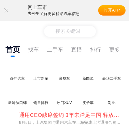
网上车市
打开APP
去APP了解更多精彩汽车信息
搜索关键词
首页
找车
二手车
直播
排行
更多
条件选车
上市新车
豪华车
新能源
豪华二手车
新能源口碑
销量排行
热门SUV
皮卡车
对比
通用CEO缺席签约 3年未踏足中国 释放反常信号
8月5日，上汽集团与通用汽车在上海完成上汽通用合资协议续约，合作周期一次性延长20年至2047年，这场关乎中美汽车标杆合资企业未来二十年走向的重磅签约仪式，备受全行业瞩目。