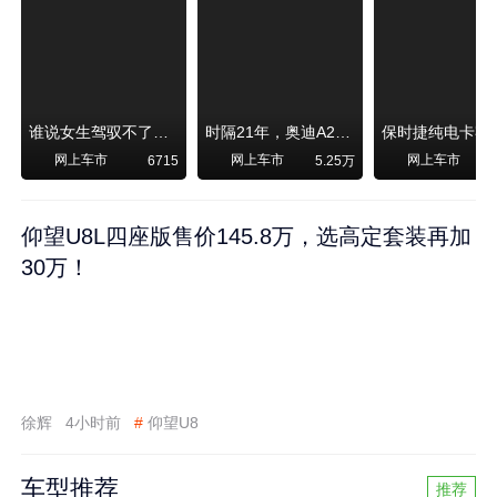
谁说女生驾驭不了大SUV？看我开问界M6驰骋坝上草原！
时隔21年，奥迪A2强势归来！
网上车市
网上车市
网上车市
6715
5.25万
1
仰望U8L四座版售价145.8万，选高定套装再加
30万！
徐辉
4小时前
#
仰望U8
车型推荐
推荐