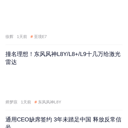
徐辉
1天前
#
至境E7
撞名理想！东风风神L8Y/L8+/L9十几万给激光
雷达
师梦琼
1天前
#
东风风神L8Y
通用CEO缺席签约 3年未踏足中国 释放反常信
号