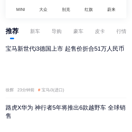
MINI
大众
别克
红旗
蔚来
推荐
新车
导购
豪车
皮卡
行情
宝马新世代i3德国上市 起售价折合51万人民币
徐辉
23分钟前
#
宝马i3(进口)
路虎X华为 神行者5年将推出6款越野车 全球销
售