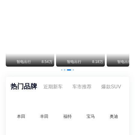
尊界V800 V680售价64.8-101.6万 1千万内最好的MPV
余承东刚刚把尊界V680和V800的正式售价亮出来了——64.8万起和76.6万起。对比预售时65-90万和80-120万的区间，起售价都往下调了一截，这个信号很明确：尊界想在百万级MPV市场尽快站稳脚跟。
通用CEO缺席签约 3年未踏足中国 释放反常信号
8月5日，上汽集团与通用汽车在上海完成上汽通用合资协议续约，合作周期一次性延长20年至2047年，这场关乎中美汽车标杆合资企业未来二十年走向的重磅签约仪式，备受全行业瞩目。
万
智电出行
8.54万
智电出行
8.18万
智电出行
热门品牌
近期新车
车市推荐
爆款SUV
本田
丰田
福特
宝马
奥迪