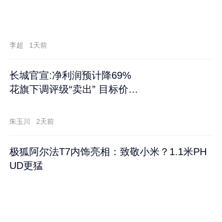
李超
1天前
长城官宣:净利润预计降69%
花旗下调评级“卖出” 目标价再
跌60%
朱玉川
2天前
极狐阿尔法T7内饰亮相：致敬小米？1.1米PH
UD更猛