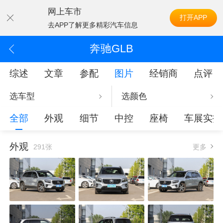
网上车市
打开APP
去APP了解更多精彩汽车信息
奔驰GLB
综述
文章
参配
图片
经销商
点评
选车型
选颜色
全部
外观
细节
中控
座椅
车展实拍
外观
291张
更多