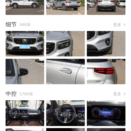
细节
946张
更多
中控
1764张
更多