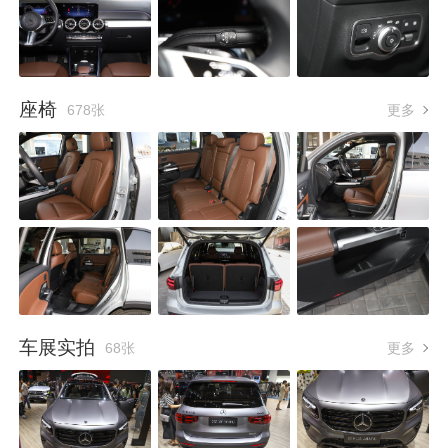
座椅
678张
更多
车展实拍
68张
更多