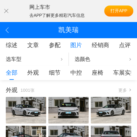
网上车市
打开APP
去APP了解更多精彩汽车信息
凯美瑞
综述
文章
参配
图片
经销商
点评
选车型
选颜色
全部
外观
细节
中控
座椅
车展实拍
外观
1001张
更多