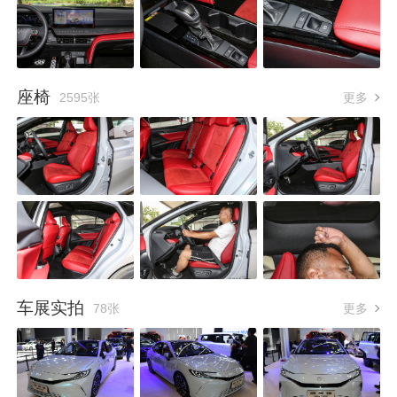
座椅
2595张
更多
车展实拍
78张
更多