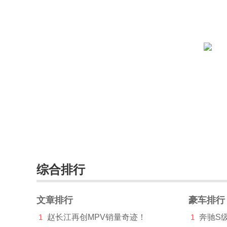
一汽(10213)
依维柯(453)
永源(662)
远程汽车(433)
远航汽车(761)
裕路(3)
云度新能源(1646)
云雀(3)
综合排行
驭胜(1304)
文章排行
豪车排行
宇通(16)
1
赵长江再创MPV销量奇迹！
1
奔驰S
Z