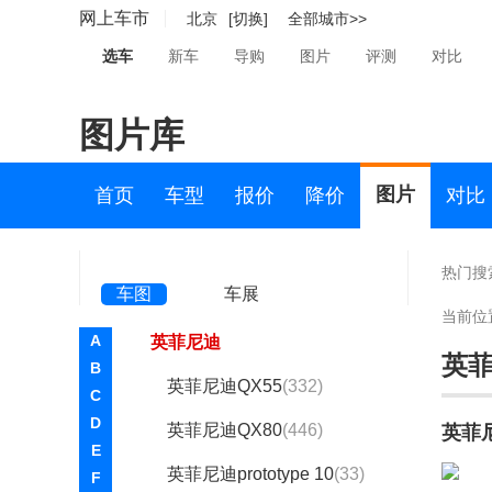
网上车市
北京
[切换]
全部城市>>
野马新能源(4)
选车
新车
导购
图片
评测
对比
奕境(7)
英菲尼迪(23090)
图片库
东风英菲尼迪
图片
首页
车型
报价
降价
对比
英菲尼迪Q50L
(1622)
英菲尼迪QX50
(2536)
热门搜
车图
车展
英菲尼迪QX60
(1520)
当前位
A
英菲尼迪
英
B
英菲尼迪QX55
(332)
C
D
英菲尼迪QX80
(446)
英菲
E
英菲尼迪prototype 10
(33)
F