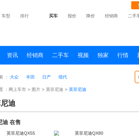
车型
排行
买车
报价
降价
经销商
二手
资讯
经销商
二手车
视频
独家
行情
索 ：
大众
丰田
日产
现代
置 ：
网上车市
>
图片
>
英菲尼迪
>
英菲尼迪
菲尼迪
尼迪 在售