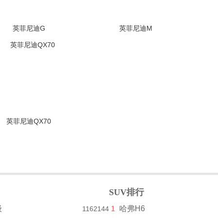
英菲尼迪G
英菲尼迪M
(1563张)
停售
(1680张)
停售
英菲尼迪QX70
(870张)
停售
SUV排行
级
1
哈弗H6
1162144