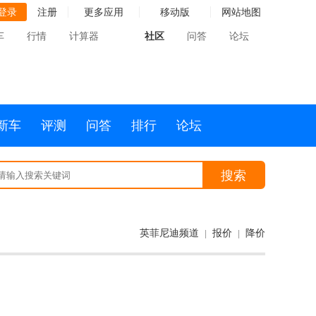
登录
注册
更多应用
移动版
网站地图
车
行情
计算器
社区
问答
论坛
新车
评测
问答
排行
论坛
搜索
英菲尼迪频道
报价
降价
|
|