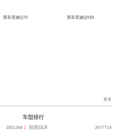
英菲尼迪Q70
英菲尼迪QX30
(1850张)
停售
(657张)
停售
更多
车型排行
1
别克GL8
1851268
2677714