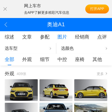
网上车市
打开APP
去APP了解更多精彩汽车信息
奥迪A1
综述
文章
参配
图片
经销商
点评
选车型
选颜色
全部
外观
细节
中控
座椅
其他
外观
409张
更多