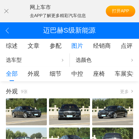
网上车市
打开APP
去APP了解更多精彩汽车信息
迈巴赫S级新能源
综述
文章
参配
图片
经销商
点评
选车型
选颜色
全部
外观
细节
中控
座椅
车展实拍
外观
9张
更多