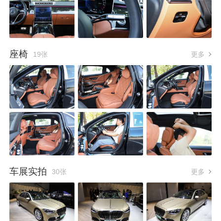
座椅
19张
更多
车展实拍
30张
更多