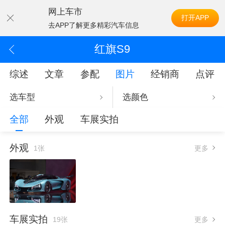
网上车市
打开APP
去APP了解更多精彩汽车信息
红旗S9
综述
文章
参配
图片
经销商
点评
选车型
选颜色
全部
外观
车展实拍
外观
1张
更多
车展实拍
19张
更多