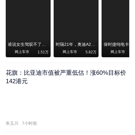
谁说女生驾驭不了大SUV？看我开问界M6驰骋坝上草原！
时隔21年，奥迪A2强势归来！
网上车市
网上车市
网上车市
1.51万
5.82万
1
花旗：比亚迪市值被严重低估！涨60%目标价
142港元
朱玉川
7小时前