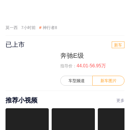
莫一西
7小时前
#
神行者8
已上市
新车
奔驰E级
44.01-56.95万
指导价：
车型频道
新车图片
推荐小视频
更多