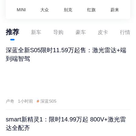
MINI
大众
别克
红旗
蔚来
推荐
新车
导购
豪车
皮卡
行情
深蓝全新S05限时11.59万起售：激光雷达+端
到端智驾
卢奇
1小时前
#
深蓝S05
smart新精灵1：限时14.99万起 800V+激光雷
达全配齐