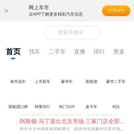
网上车市
打开APP
去APP了解更多精彩汽车信息
搜索关键词
首页
找车
二手车
直播
排行
更多
条件选车
上市新车
豪华车
新能源
豪华二手车
不要伤了余承东的心！不内卷价格的华为，弥足珍贵！
纵观鸿蒙智行一路走来的发展路径，很难得地走出了一条和当下车市截然不同的道路：不靠降价走量、不参与低端价格厮杀，始终以技术迭代、架构创新、智能化体验升级、整车品质突破作为核心驱动力，稳步实现产品价值向上、品牌价格带稳步攀升。
新能源口碑
销量排行
热门SUV
皮卡车
对比
阿斯顿·马丁退出北京市场 三家门店全部关闭
曾在北京坐拥多家授权网点、稳居华北超豪华汽车市场重要一席的阿斯顿·马丁，如今彻底走完了在北京新车零售的全部征程。
不要伤了余承东的心！不内卷价格的华为，弥足珍贵！
纵观鸿蒙智行一路走来的发展路径，很难得地走出了一条和当下车市截然不同的道路：不靠降价走量、不参与低端价格厮杀，始终以技术迭代、架构创新、智能化体验升级、整车品质突破作为核心驱动力，稳步实现产品价值向上、品牌价格带稳步攀升。