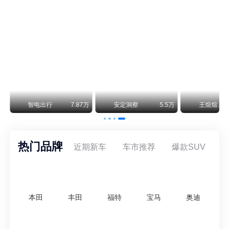
万
智电出行
7.87万
安定洞察
5.5万
王煊煊的爱车日记
热门品牌
近期新车
车市推荐
爆款SUV
本田
丰田
福特
宝马
奥迪