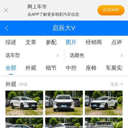
网上车市
打开APP
去APP了解更多精彩汽车信息
启辰大V
综述
文章
参配
图片
经销商
点评
选车型
选颜色
全部
外观
细节
中控
座椅
车展实拍
外观
66张
更多