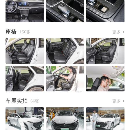
座椅
150张
更多
车展实拍
66张
更多