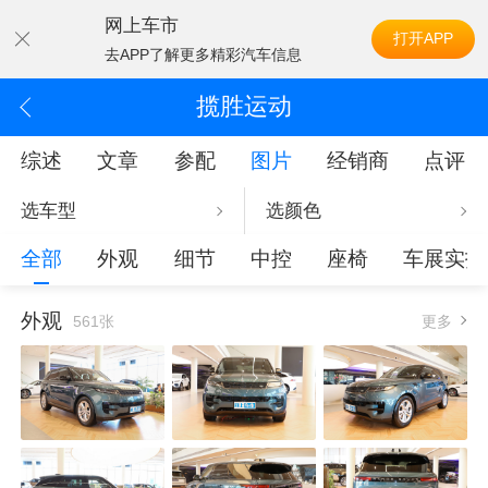
网上车市
打开APP
去APP了解更多精彩汽车信息
揽胜运动
综述
文章
参配
图片
经销商
点评
选车型
选颜色
全部
外观
细节
中控
座椅
车展实拍
外观
561张
更多