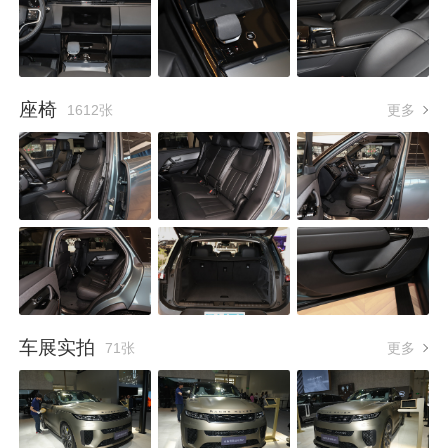
座椅
1612张
更多
车展实拍
71张
更多