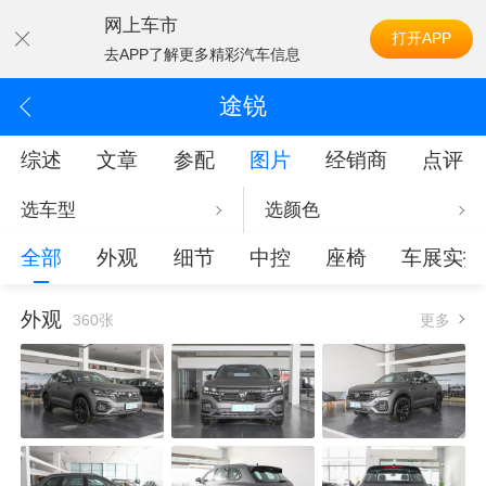
网上车市
打开APP
去APP了解更多精彩汽车信息
途锐
综述
文章
参配
图片
经销商
点评
选车型
选颜色
全部
外观
细节
中控
座椅
车展实拍
外观
360张
更多