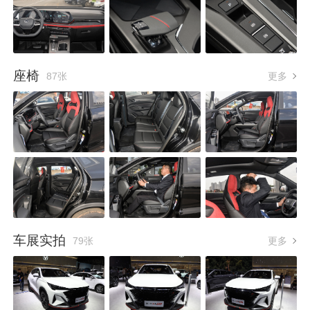
座椅
87张
更多
车展实拍
79张
更多