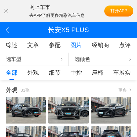
网上车市
打开APP
去APP了解更多精彩汽车信息
长安X5 PLUS
综述
文章
参配
图片
经销商
点评
选车型
选颜色
全部
外观
细节
中控
座椅
车展实拍
外观
33张
更多