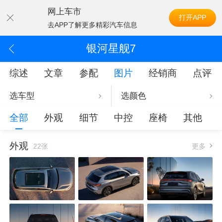
网上车市
打开APP
去APP了解更多精彩汽车信息
银河星舰7
综述
文章
参配
图片
经销商
点评
选车型
选颜色
全部
外观
细节
中控
座椅
其他
外观
22张
更多