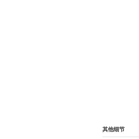
力帆(5786)
LIMGENE凌际(353)
凌宝汽车(1241)
领克(16605)
铃木(28675)
零跑汽车(6975)
菱势汽车(87)
领途汽车(7)
灵悉(99)
理念(2048)
林肯(19395)
其他细节
LITE(358)