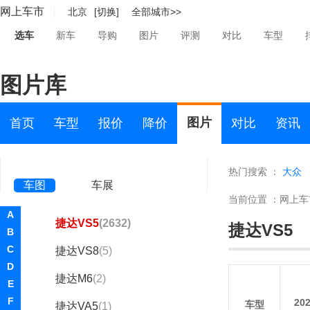
江南汽车(197)
网上车市
北京
[切换]
全部城市>>
集度(1)
选车
新车
导购
图片
评测
对比
车型
捷豹(30329)
图片库
捷达(6360)
一汽-大众捷达
图片
首页
车型
报价
降价
对比
资讯
捷达VS7
(2832)
捷达VA3
(886)
热门搜索 ：
大众
车图
车展
捷达VA7
(1)
当前位置 ：
网上车
A
捷达VS5
(2632)
捷达VS5
B
C
捷达VS8
(5)
D
捷达M6
(2)
E
F
20
车型
捷达VA5
(1)