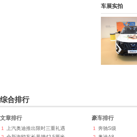
车展实拍
迈巴赫(660)
麦格纳(1)
迈凯伦(2828)
Mansory(234)
玛莎拉蒂(9700)
马自达(53626)
梅尔库斯(1)
魅族汽车(1)
综合排行
猛士(668)
文章排行
豪车排行
Micro(1)
1
上汽奥迪推出限时三重礼遇
1
奔驰S级
名爵(23519)
2
全新海鸥车长暴增42.5厘米
2
奥迪A8