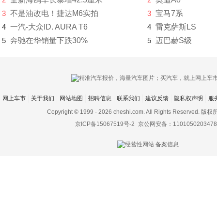
MINI(25236)
3
不是油改电！捷达M6实拍
3
宝马7系
4
一汽-大众ID. AURA T6
4
雷克萨斯LS
摩登汽车(100)
5
奔驰在华销量下跌30%
5
迈巴赫S级
摩根(92)
N
南汽(11)
网上车市
关于我们
网站地图
招聘信息
联系我们
建议反馈
隐私权声明
服
哪吒汽车(9442)
Copyright © 1999 -
2026 cheshi.com. All Rights Reserved.
京ICP备15067519号-2
京公网安备：1101050203478
纳智捷(10407)
NEVS国能汽车(3)
O
欧宝(7294)
讴歌(10784)