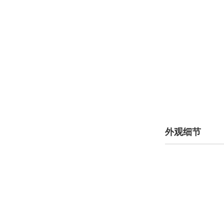
金旅(13)
极石(320)
九龙(36)
吉祥汽车(10)
极越(362)
君马汽车(1205)
外观细节
钧天(1)
K
卡尔森(219)
凯佰赫(13)
凯迪拉克(40829)