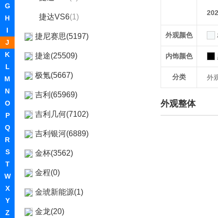
G
20
捷达VS6
(1)
H
I
外观颜色
捷尼赛思(5197)
J
K
捷途(25509)
内饰颜色
L
极氪(5667)
分类
外
M
N
吉利(65969)
外观整体
O
吉利几何(7102)
P
Q
吉利银河(6889)
R
S
金杯(3562)
T
金程(0)
W
X
金琥新能源(1)
Y
金龙(20)
Z