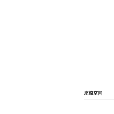
兰博基尼(3684)
蓝电(1390)
岚图(3743)
劳斯莱斯(3808)
乐道(205)
雷丁(333)
雷克萨斯(44972)
雷诺(16674)
莲花跑车(2373)
座椅空间
莲花汽车(1171)
猎豹(2657)