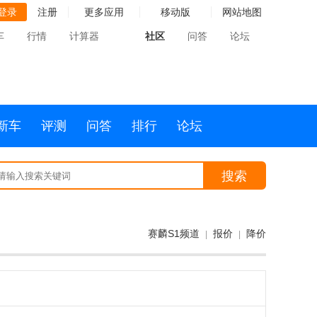
登录
注册
更多应用
移动版
网站地图
车
行情
计算器
社区
问答
论坛
新车
评测
问答
排行
论坛
搜索
赛麟S1频道
报价
降价
|
|