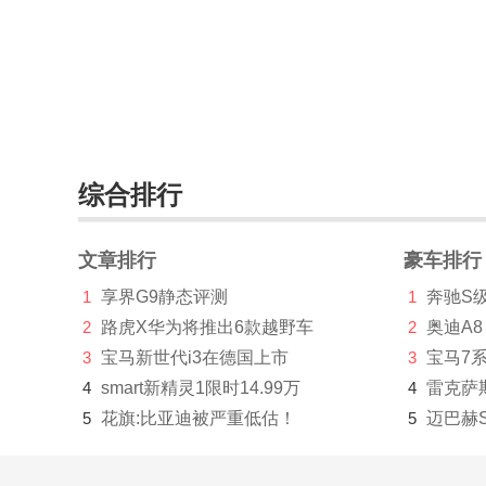
斯柯达(42894)
思铭(861)
smart(6282)
Spirra(思派朗)(41)
综合排行
索尼(11)
SWM斯威汽车(1209)
文章排行
豪车排行
T
1
享界G9静态评测
1
奔驰S
泰卡特(42)
2
路虎X华为将推出6款越野车
2
奥迪A8
3
宝马新世代i3在德国上市
3
宝马7
坦克(8675)
4
smart新精灵1限时14.99万
4
雷克萨
塔塔(106)
5
花旗:比亚迪被严重低估！
5
迈巴赫
腾势(5396)