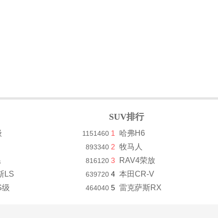
SUV排行
级
1
哈弗H6
1151460
2
牧马人
893340
系
3
RAV4荣放
816120
斯LS
4
本田CR-V
639720
S级
5
雷克萨斯RX
464040