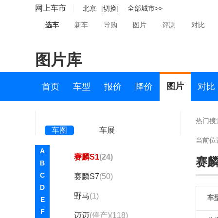
睿蓝汽车(1954)
网上车市
北京
[切换]
全部城市>>
锐马克(1)
选车
新车
导购
图片
评测
对比
瑞麒(2964)
图片库
S
萨博(885)
图片
首页
车型
报价
降价
对比
赛麟(198)
赛麟
热门搜
车图
车展
迈客
(1)
当前位
A
赛麟S1
(24)
赛麟
B
C
赛麟S7
(50)
D
野马
(1)
车
E
F
迈迈
(停产)(118)