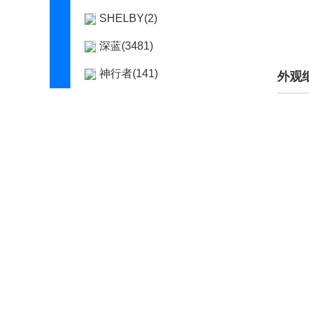
SHELBY(2)
深蓝(3481)
神行者(141)
外观
神州(1)
示界(98)
世爵(307)
双环(330)
双龙(8417)
斯巴鲁(27290)
斯达泰克(2)
思皓(3112)