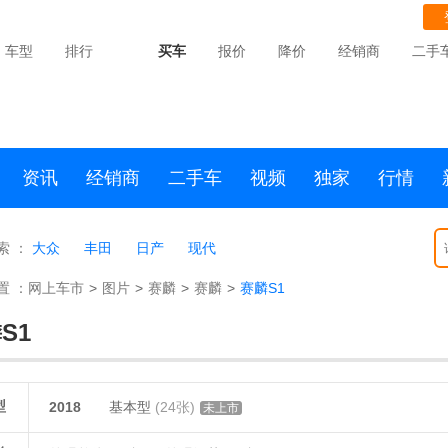
车型
排行
买车
报价
降价
经销商
二手
资讯
经销商
二手车
视频
独家
行情
索 ：
大众
丰田
日产
现代
置 ：
网上车市
>
图片
>
赛麟
>
赛麟
>
赛麟S1
S1
型
2018
基本型
(24张)
未上市