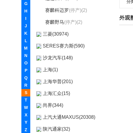
分
G
赛麟科迈罗
(停产)(2)
H
外观
I
赛麟野马
(停产)(2)
J
K
三菱(30974)
L
SERES赛力斯(590)
M
N
沙龙汽车(148)
O
上海(1)
P
Q
上海华普(201)
R
S
上海汇众(15)
T
尚界(344)
W
X
上汽大通MAXUS(20308)
Y
陕汽通家(32)
Z