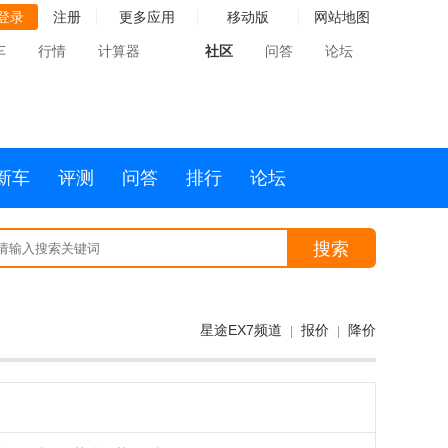
登录
注册
更多应用
移动版
网站地图
车
行情
计算器
社区
问答
论坛
新车
评测
问答
排行
论坛
搜索
星途EX7频道
报价
降价
|
|