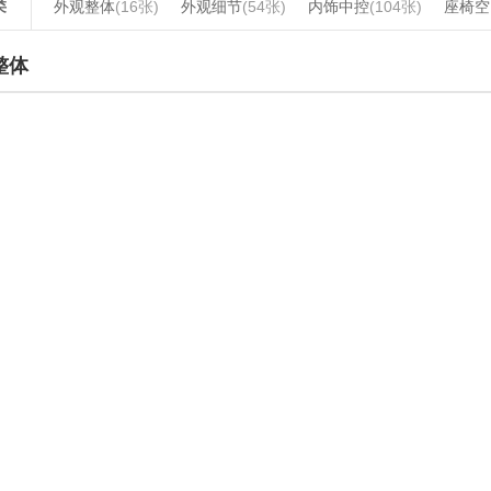
类
外观整体
(16张)
外观细节
(54张)
内饰中控
(104张)
座椅空
整体