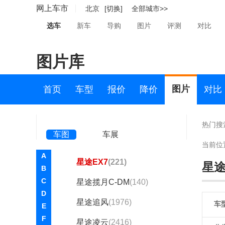
小鹏汽车(7000)
网上车市
北京
[切换]
全部城市>>
星际()
选车
新车
导购
图片
评测
对比
星客特(43)
图片库
星途(11852)
星途
图片
首页
车型
报价
降价
对比
星途揽月
(1469)
星纪元 ES
(837)
热门搜
车图
车展
星纪元 ET
(860)
当前位
A
星途EX7
(221)
星途
B
C
星途揽月C-DM
(140)
D
星途追风
(1976)
车
E
F
星途凌云
(2416)