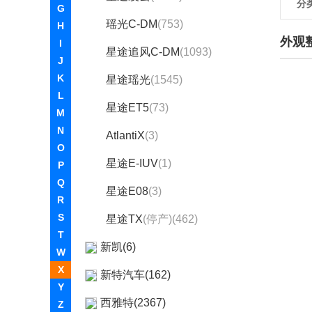
分
G
瑶光C-DM
(753)
H
外观
I
星途追风C-DM
(1093)
J
K
星途瑶光
(1545)
L
星途ET5
(73)
M
N
AtlantiX
(3)
O
星途E-IUV
(1)
P
Q
星途E08
(3)
R
S
星途TX
(停产)(462)
T
新凯(6)
W
X
新特汽车(162)
Y
西雅特(2367)
Z