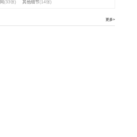
间
(33张)
其他细节
(14张)
更多>