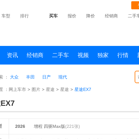
车型
排行
买车
报价
降价
经销商
二手
资讯
经销商
二手车
视频
独家
行情
索 ：
大众
丰田
日产
现代
置 ：
网上车市
>
图片
>
星途
>
星途
>
星途EX7
EX7
型
2026
增程 四驱Max版
(221张)