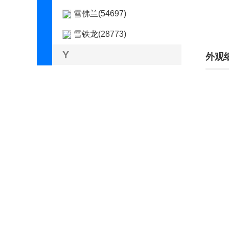
雪佛兰(54697)
雪铁龙(28773)
Y
外观
仰望(266)
烨(145)
野马(2263)
野马新能源(4)
奕境(7)
英菲尼迪(23090)
萤火虫(107)
英力士(106)