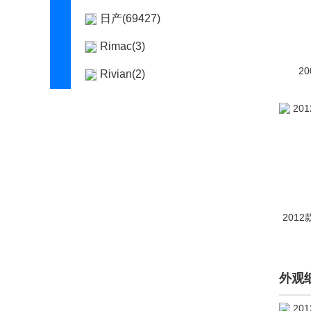
日产(69427)
Rimac(3)
20
Rivian(2)
荣威(42426)
RUF(如虎)(638)
瑞驰汽车(35)
瑞风汽车(3366)
睿蓝汽车(1954)
2012
锐马克(1)
瑞麒(2964)
外观
S