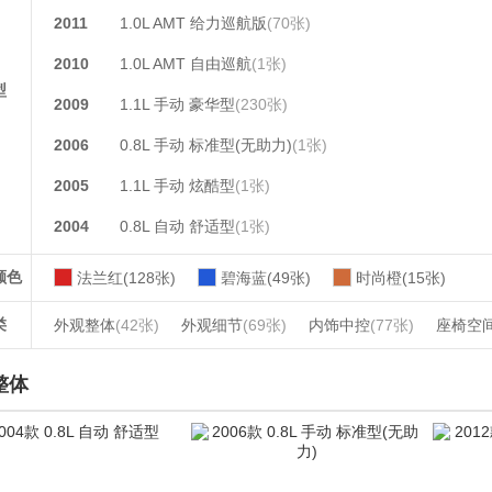
2011
1.0L AMT 给力巡航版
(70张)
2010
1.0L AMT 自由巡航
(1张)
型
2009
1.1L 手动 豪华型
(230张)
2006
0.8L 手动 标准型(无助力)
(1张)
2005
1.1L 手动 炫酷型
(1张)
2004
0.8L 自动 舒适型
(1张)
颜色
法兰红(128张)
碧海蓝(49张)
时尚橙(15张)
类
外观整体
(42张)
外观细节
(69张)
内饰中控
(77张)
座椅空
整体