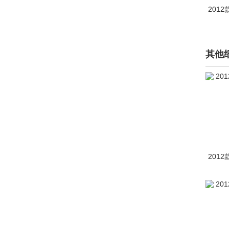
2012
天际(306)
通用(181)
其他
Tramontana(35)
Triton(1)
V
Vanda Electric(1)
Vantas(1)
2012
W
未奥汽车(520)
蔚来(9519)
威麟(1264)