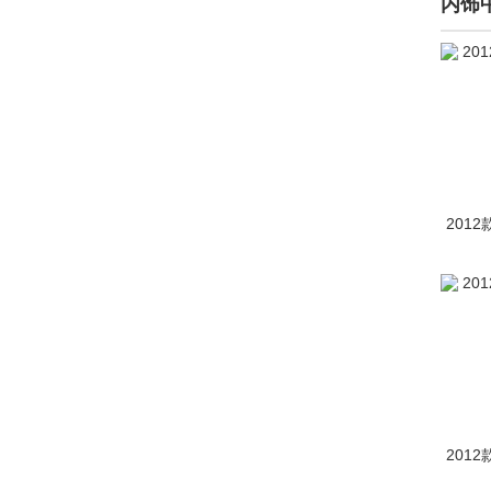
内饰
SHELBY(2)
深蓝(3481)
神行者(141)
神州(1)
示界(98)
2012
世爵(307)
双环(330)
双龙(8417)
斯巴鲁(27290)
斯达泰克(2)
思皓(3112)
2012