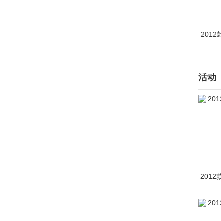
威马汽车(2236)
魏牌(10181)
2012
威兹曼(43)
沃尔沃(64828)
活动
五菱(19117)
五十铃(3069)
X
XEV(1)
现代(53113)
2012
小米汽车(980)
小鹏汇天(25)