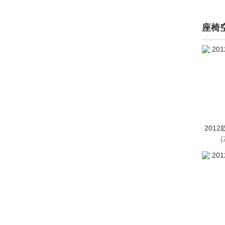
斯柯达(42894)
思铭(861)
座椅
smart(6291)
Spirra(思派朗)(41)
索尼(11)
SWM斯威汽车(1209)
T
2012
泰卡特(42)
坦克(8675)
塔塔(106)
腾势(5396)
特斯拉(4635)