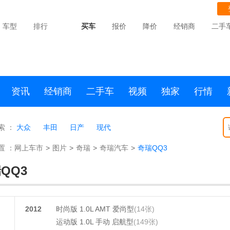
车型
排行
买车
报价
降价
经销商
二手
资讯
经销商
二手车
视频
独家
行情
索 ：
大众
丰田
日产
现代
置 ：
网上车市
>
图片
>
奇瑞
>
奇瑞汽车
>
奇瑞QQ3
QQ3
2012
时尚版 1.0L AMT 爱尚型
(14张)
运动版 1.0L 手动 启航型
(149张)