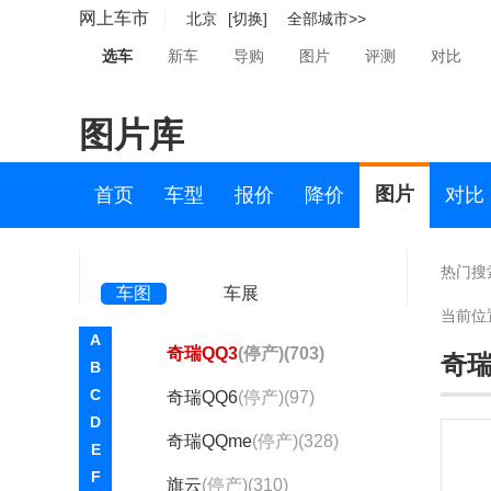
风云2
(停产)(1646)
网上车市
北京
[切换]
全部城市>>
开瑞
(停产)(32)
选车
新车
导购
图片
评测
对比
奇瑞A1
(停产)(497)
图片库
奇瑞A3
(停产)(1618)
奇瑞A5
(停产)(144)
图片
首页
车型
报价
降价
对比
奇瑞E3
(停产)(1080)
奇瑞E5
(停产)(1447)
热门搜
车图
车展
奇瑞QQ
(停产)(647)
当前位
A
奇瑞QQ3
(停产)(703)
奇瑞
B
C
奇瑞QQ6
(停产)(97)
D
奇瑞QQme
(停产)(328)
E
F
旗云
(停产)(310)