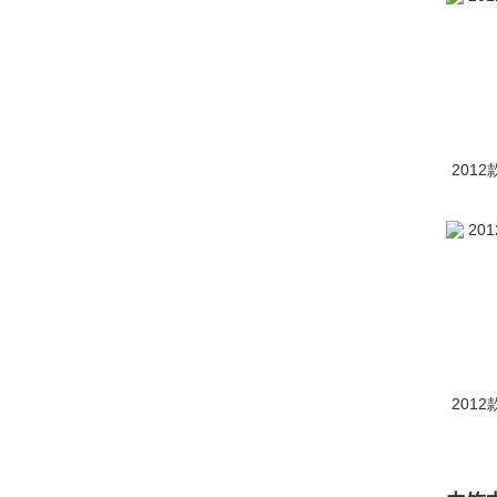
萨博(885)
赛麟(198)
三菱(30974)
SERES赛力斯(590)
2012
沙龙汽车(148)
上海(1)
上海华普(201)
上海汇众(15)
尚界(344)
2012
上汽大通MAXUS(20308)
陕汽通家(32)