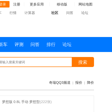
登录
注册
更多应用
移动版
网站地图
车
行情
计算器
社区
问答
论坛
新车
评测
问答
排行
论坛
搜索
奇瑞QQ3频道
报价
降价
|
|
梦想版 0.8L 手动 梦想型
(222张)