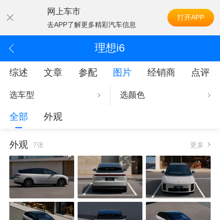
网上车市
打开APP
去APP了解更多精彩汽车信息
理想i6
综述
文章
参配
图片
经销商
点评
选车型
选颜色
全部
外观
外观
7张
更多