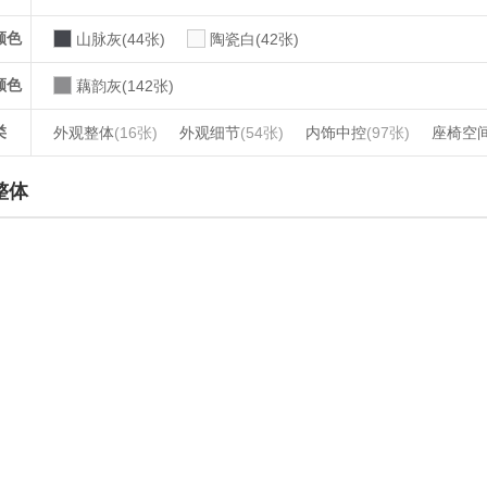
颜色
山脉灰(44张)
陶瓷白(42张)
颜色
藕韵灰(142张)
类
外观整体
(16张)
外观细节
(54张)
内饰中控
(97张)
座椅空
整体