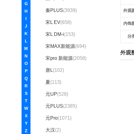
G
秦PLUS
(3939)
外观
H
I
宋L EV
(658)
内饰
J
K
宋L DM-i
(153)
分
L
宋MAX新能源
(694)
M
外观
N
宋pro 新能源
(2058)
O
唐L
(102)
P
Q
夏
(113)
R
S
元UP
(528)
T
元PLUS
(2385)
W
X
元Pro
(1071)
Y
大汉
(2)
Z