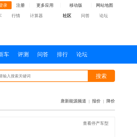
登录
注册
更多应用
移动版
网站地图
车
行情
计算器
社区
问答
论坛
新车
评测
问答
排行
论坛
搜索
唐新能源频道
报价
降价
|
|
查看停产车型