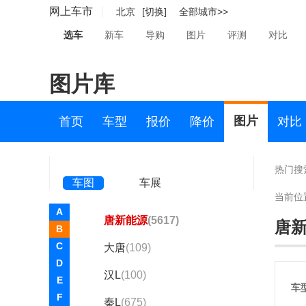
海豹07 DM-i
(786)
网上车市
北京
[切换]
全部城市>>
宋PLUS新能源
(4713)
选车
新车
导购
图片
评测
对比
宋Ultra EV
(123)
图片库
海狮07 DM-i
(118)
护卫舰05
(1)
图片
首页
车型
报价
降价
对比
宋PLUS
(停产)(471)
比亚迪王朝
热门搜
车图
车展
汉
(4991)
当前位
A
唐新能源
(5617)
唐
B
C
大唐
(109)
D
汉L
(100)
E
车
F
秦L
(675)