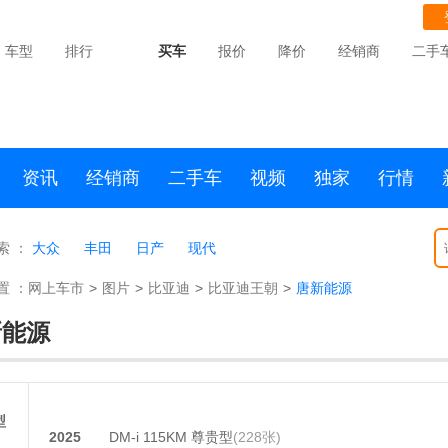
车型
排行
买车
报价
降价
经销商
二手
资讯
经销商
二手车
视频
独家
行情
索 ：
大众
丰田
日产
现代
置 ：
网上车市
>
图片
>
比亚迪
>
比亚迪王朝
>
唐新能源
新能源
型
2025
DM-i 115KM 尊贵型
(228张)