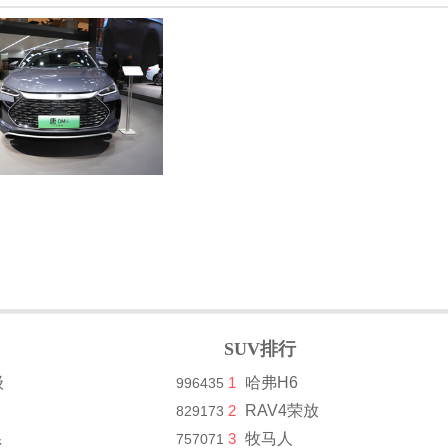
SUV排行
级
1
哈弗H6
996435
2
RAV4荣放
829173
系
3
牧马人
757071