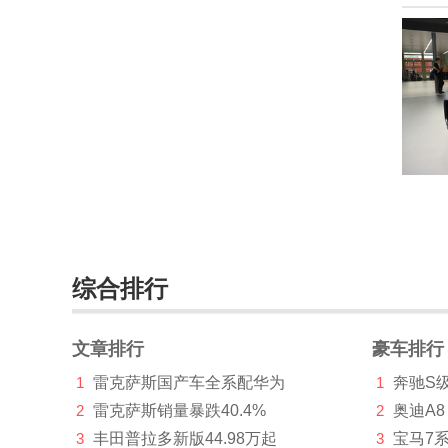
东南(15882)
DS(11477)
E
212(973)
F
法拉利(6746)
方程豹(1469)
综合排行
Faraday&Future(73)
飞凡汽车(3160)
文章排行
豪车排行
1
雷克萨斯国产车全系配华为
1
奔驰S
菲亚特(18889)
2
雷克萨斯销量暴跌40.4%
2
奥迪A8
丰田(136298)
3
丰田普拉多新版44.98万起
3
宝马7