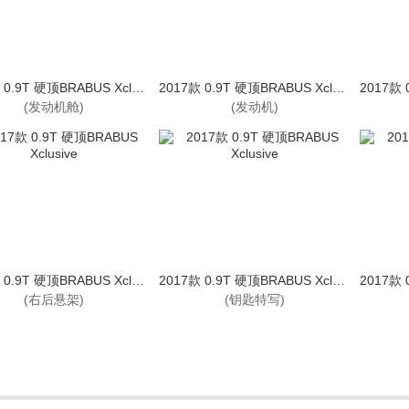
2017款 0.9T 硬顶BRABUS Xclusive
2017款 0.9T 硬顶BRABUS Xclusive
(发动机舱)
(发动机)
2017款 0.9T 硬顶BRABUS Xclusive
2017款 0.9T 硬顶BRABUS Xclusive
(右后悬架)
(钥匙特写)