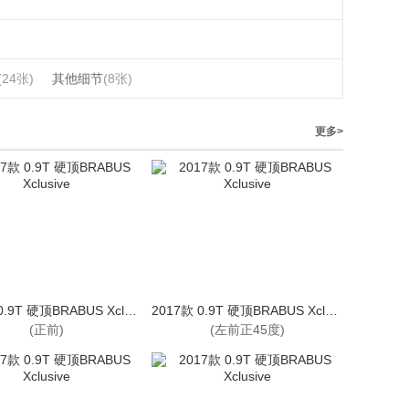
(24张)
其他细节
(8张)
更多>
2017款 0.9T 硬顶BRABUS Xclusive
2017款 0.9T 硬顶BRABUS Xclusive
(正前)
(左前正45度)