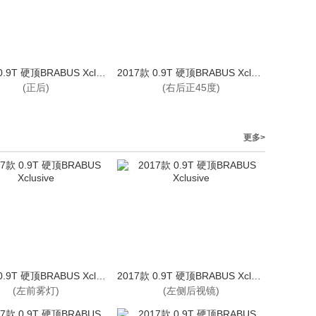
2017款 0.9T 硬顶BRABUS Xclusive
2017款 0.9T 硬顶BRABUS Xclusive
(正后)
(右后正45度)
更多>
2017款 0.9T 硬顶BRABUS Xclusive
2017款 0.9T 硬顶BRABUS Xclusive
(左前雾灯)
(左侧后视镜)