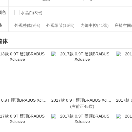
颜色
水晶白(3张)
类
外观整体
(9张)
外观细节
(16张)
内饰中控
(41张)
座椅空间
整体
2018款 0.9T 硬顶BRABUS Xclusive
2017款 0.9T 硬顶BRABUS Xclusive
(右前正45度)