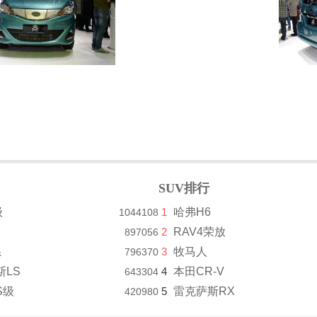
SUV排行
级
1
哈弗H6
1044108
2
RAV4荣放
897056
系
3
牧马人
796370
斯LS
4
本田CR-V
643304
S级
5
雷克萨斯RX
420980