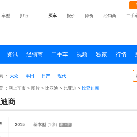
车型
排行
买车
报价
降价
经销商
二手
资讯
经销商
二手车
视频
独家
行情
索 ：
大众
丰田
日产
现代
置 ：
网上车市
>
图片
>
比亚迪
>
比亚迪
>
比亚迪商
亚迪商
型
2015
基本型
(1张)
未上市