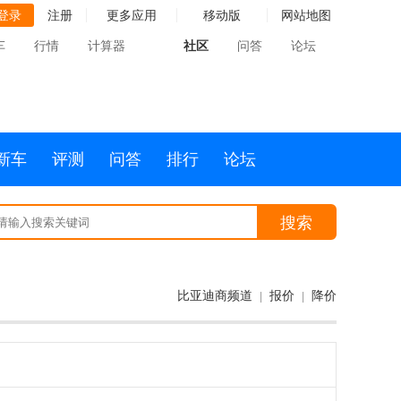
登录
注册
更多应用
移动版
网站地图
车
行情
计算器
社区
问答
论坛
新车
评测
问答
排行
论坛
搜索
比亚迪商频道
报价
降价
|
|