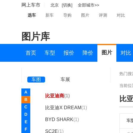
比亚迪明
(1)
网上车市
北京
[切换]
全部城市>>
比亚迪e-SEED GT
(1)
选车
新车
导购
图片
评测
对比
比亚迪e5
(361)
图片库
比亚迪e6
(868)
比亚迪F0新能源
(1)
图片
首页
车型
报价
降价
对比
比亚迪F5
(1)
比亚迪M5
(1)
热门搜
车图
车展
比亚迪S3
(1)
当前位
A
比亚迪商
(1)
比
B
C
比亚迪X DREAM
(1)
D
BYD SHARK
(1)
车
E
F
SC2E
(1)