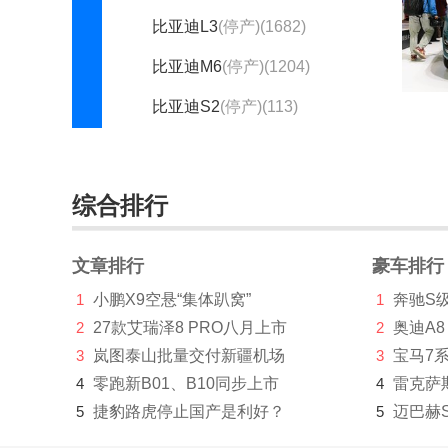
比亚迪L3
(停产)(1682)
比亚迪M6
(停产)(1204)
比亚迪S2
(停产)(113)
比亚迪S6
(停产)(1876)
比亚迪S7
(停产)(1665)
综合排行
比亚迪S8
(停产)(225)
文章排行
豪车排行
福莱尔
(停产)(13)
1
小鹏X9空悬“集体趴窝”
1
奔驰S
思锐
(停产)(330)
2
27款艾瑞泽8 PRO八月上市
2
奥迪A8
速锐
(停产)(1639)
3
岚图泰山批量交付新疆机场
3
宝马7
4
零跑新B01、B10同步上市
4
雷克萨
比亚迪海洋
5
捷豹路虎停止国产是利好？
5
迈巴赫
海豚
(2485)