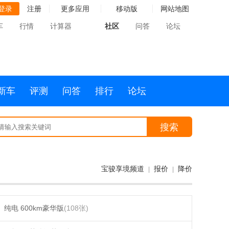
登录
注册
更多应用
移动版
网站地图
车
行情
计算器
社区
问答
论坛
新车
评测
问答
排行
论坛
搜索
宝骏享境频道
报价
降价
|
|
纯电 600km豪华版
(108张)