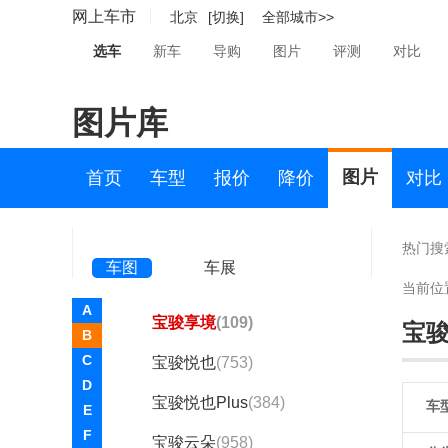
Aspark(1)
网上车市
北京
[切换]
全部城市>>
AUXUN傲旋(2)
选车
新车
导购
图片
评测
对比
阿维塔(4132)
图片库
B
拜腾(95)
图片
首页
车型
报价
降价
对比
百智新能源(1)
宝骏(26802)
热门搜
车图
车展
宝骏汽车
当前位
A
宝骏享境
(109)
宝
B
C
宝骏悦也
(753)
D
宝骏悦也Plus
(384)
车
E
F
宝骏云朵
(958)