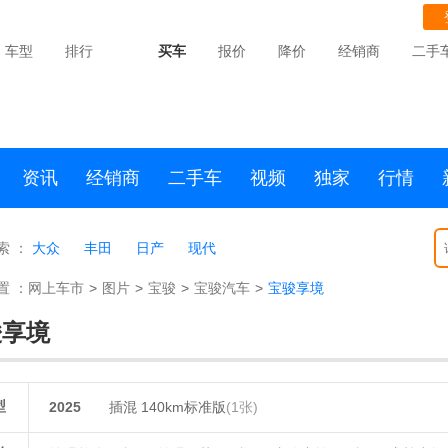
车型
排行
买车
报价
降价
经销商
二手
资讯
经销商
二手车
视频
独家
行情
索 ：
大众
丰田
日产
现代
置 ：
网上车市
>
图片
>
宝骏
>
宝骏汽车
>
宝骏享境
骏享境
型
2025
插混 140km标准版
(1张)