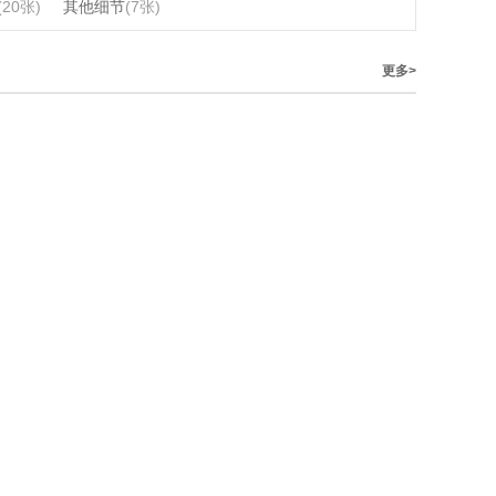
(20张)
其他细节
(7张)
更多>