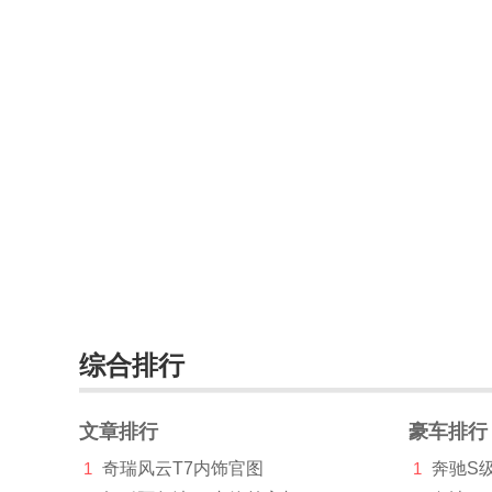
布加迪(768)
C
曹操汽车(101)
长安凯程(3712)
长安跨越(19)
长安欧尚(16930)
长安汽车(48824)
长安启源(5310)
综合排行
长安UNI(7656)
文章排行
豪车排行
长城（皮卡）(20502)
1
奇瑞风云T7内饰官图
1
奔驰S
长江汽车(4)