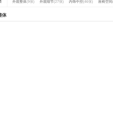
类
外观整体
(9张)
外观细节
(27张)
内饰中控
(46张)
座椅空间
整体