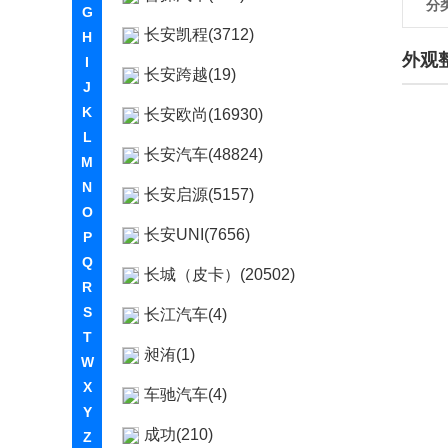
分
G
长安凯程(3712)
H
外观
I
长安跨越(19)
J
K
长安欧尚(16930)
L
长安汽车(48824)
M
N
长安启源(5157)
O
长安UNI(7656)
P
Q
长城（皮卡）(20502)
R
S
长江汽车(4)
T
昶洧(1)
W
X
车驰汽车(4)
Y
成功(210)
Z