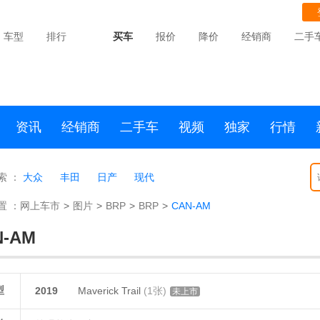
车型
排行
买车
报价
降价
经销商
二手
资讯
经销商
二手车
视频
独家
行情
索 ：
大众
丰田
日产
现代
置 ：
网上车市
>
图片
>
BRP
>
BRP
>
CAN-AM
N-AM
型
2019
Maverick Trail
(1张)
未上市