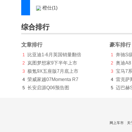
橙仕(1)
创维汽车(1219)
综合排行
刺猬汽车(1)
Cupra(8)
文章排行
豪车排行
D
1
比亚迪1-6月英国销量翻倍
1
奔驰S
2
岚图梦想家9下半年上市
2
奥迪A8
大乘汽车(277)
3
极氪9X五座版7月底上市
3
宝马7
大发(2)
4
荣威家越07Momenta R7
4
雷克萨
5
长安启源Q06预告图
5
迈巴赫
道达(2)
道朗格(894)
道奇(3146)
网上车市
关
达西亚(46)