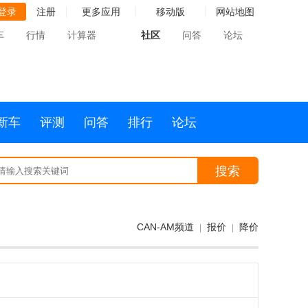
登录
注册
更多应用
移动版
网站地图
车
行情
计算器
社区
问答
论坛
新车
评测
问答
排行
论坛
搜索
CAN-AM频道
报价
降价
|
|