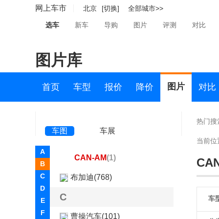
宾仕盾(7)
网上车市
北京
[切换]
全部城市>>
比速(599)
选车
新车
导购
图片
评测
对比
比亚迪(72195)
图片库
博郡汽车(2)
Bollinger Motors(2)
图片
首页
车型
报价
降价
对比
博速(2085)
BRP(1)
热门搜
车图
车展
BRP
当前位
A
CAN-AM
(1)
CA
B
C
布加迪(768)
D
C
车
E
F
曹操汽车(101)