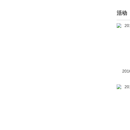
BRP(1)
活动
布加迪(768)
C
曹操汽车(101)
长安凯程(3712)
长安跨越(19)
201
长安欧尚(16930)
长安汽车(48824)
长安启源(5303)
长安UNI(7656)
长城（皮卡）(20502)