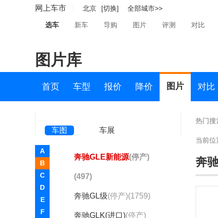
Vision Mercedes
网上车市
北京
[切换]
全部城市>>
Simplex
(1)
选车
新车
导购
图片
评测
对比
Vision URBANETIC
(1)
图片库
奔驰CL级
(停产)(85)
奔驰CLK
(停产)(8)
图片
首页
车型
报价
降价
对比
奔驰CLS
(停产)(4379)
奔驰GLA(进口)
(停产)
热门搜
车图
车展
(1150)
当前位
A
奔驰GLE新能源
(停产)
奔驰
B
C
(497)
D
奔驰GL级
(停产)(1759)
E
F
奔驰GLK(进口)
(停产)