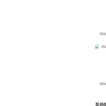
奔驰-迈巴赫
迈巴赫EQS SUV
(118)
迈巴赫GLS
(746)
迈巴赫S级
(2849)
202
迈巴赫S级新能源
(104)
迈巴赫SL级
(1)
Vision Mercedes-
Maybach 6
(1)
至臻豪华概念车
(12)
202
奔腾(24799)
本田(81563)
其他
BeyonCa(2)