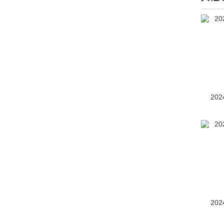
标致(43568)
比德文汽车(1)
别克(73205)
宾利(8058)
宾尼法利纳(14)
202
宾仕盾(7)
比速(599)
比亚迪(72195)
博郡汽车(2)
Bollinger Motors(2)
202
博速(2085)