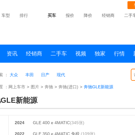
车型
排行
买车
报价
降价
经销商
二手
资讯
经销商
二手车
视频
独家
行情
索 ：
大众
丰田
日产
现代
置 ：
网上车市
>
图片
>
奔驰
>
奔驰(进口)
>
奔驰GLE新能源
GLE新能源
2024
GLE 400 e 4MATIC
(345张)
2022
GLE 350 e 4MATIC 免税
(109张)