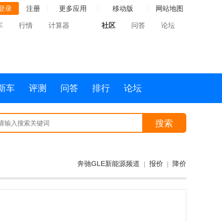
登录
注册
更多应用
移动版
网站地图
车
行情
计算器
社区
问答
论坛
新车
评测
问答
排行
论坛
搜索
奔驰GLE新能源频道
报价
降价
|
|