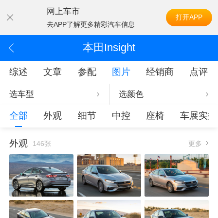
网上车市
打开APP
去APP了解更多精彩汽车信息
本田Insight
综述
文章
参配
图片
经销商
点评
选车型
选颜色
全部
外观
细节
中控
座椅
车展实拍
外观
146张
更多