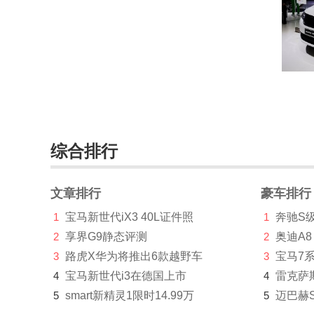
云雀(3)
驭胜(1304)
宇通(16)
Z
Zenvo(12)
综合排行
正道汽车(26)
知豆(642)
文章排行
豪车排行
智己汽车(3264)
1
宝马新世代iX3 40L证件照
1
奔驰S
2
享界G9静态评测
2
奥迪A8
之诺(134)
3
路虎X华为将推出6款越野车
3
宝马7
智行盒子(2)
4
宝马新世代i3在德国上市
4
雷克萨
5
smart新精灵1限时14.99万
5
迈巴赫
中国重汽(4)