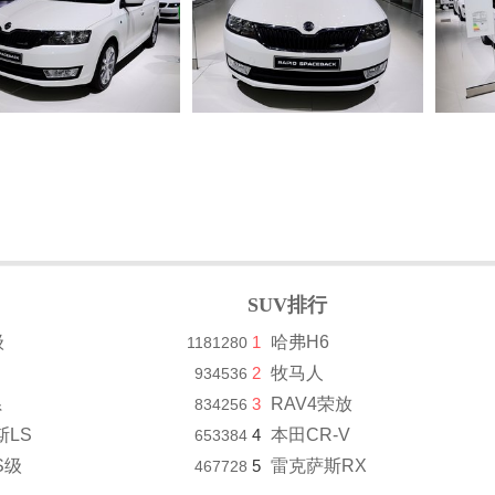
SUV排行
级
1
哈弗H6
1181280
2
牧马人
934536
系
3
RAV4荣放
834256
斯LS
4
本田CR-V
653384
S级
5
雷克萨斯RX
467728