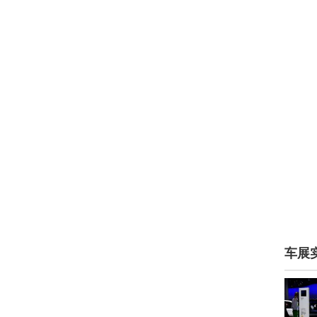
英菲尼迪(23090)
萤火虫(107)
英力士(106)
银隆新能源(2)
一汽(10213)
依维柯(453)
永源(662)
远程汽车(433)
远航汽车(761)
车展
裕路(3)
云度新能源(1646)