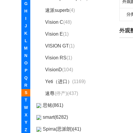
外观
G
速派superb
(4)
H
分
I
Vision C
(48)
J
外观
K
Vision E
(1)
L
VISION GT
(1)
M
N
Vision RS
(1)
O
VisionD
(104)
P
Q
Yeti（进口）
(1169)
R
S
速尊
(停产)(437)
T
思铭(861)
W
X
smart(6282)
Y
Spirra(思派朗)(41)
Z