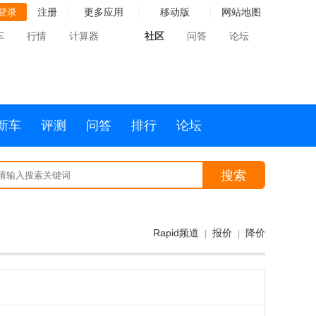
登录
注册
更多应用
移动版
网站地图
车
行情
计算器
社区
问答
论坛
新车
评测
问答
排行
论坛
搜索
Rapid频道
报价
降价
|
|