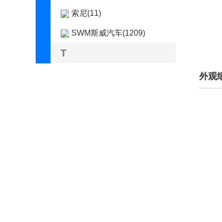
索尼(11)
SWM斯威汽车(1209)
T
泰卡特(42)
外观
坦克(8675)
塔塔(106)
腾势(5396)
特斯拉(4635)
天际(306)
通用(181)
Tramontana(35)