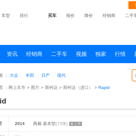
车型
排行
买车
报价
降价
经销商
二手
资讯
经销商
二手车
视频
独家
行情
索 ：
大众
丰田
日产
现代
置 ：
网上车市
>
图片
>
斯柯达
>
斯柯达（进口）
>
Rapid
id
型
2014
两厢 基本型
(73张)
未上市