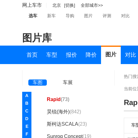
ENYAQ iV
(14)
网上车市
北京
[切换]
全部城市>>
晶锐（海外）
(190)
选车
新车
导购
图片
评测
对比
KAMIQ
(12)
图片库
Karoq
(30)
柯迪亚克（海外）
(297)
图片
首页
车型
报价
降价
对比
Kushaq
(1)
明锐（海外）
(2)
热门搜
车图
车展
Mountiaq
(1)
当前位
A
Rapid
(73)
Rap
B
C
昊锐(海外)
(842)
D
斯柯达SCALA
(23)
车
E
F
Sunroq Concept
(19)