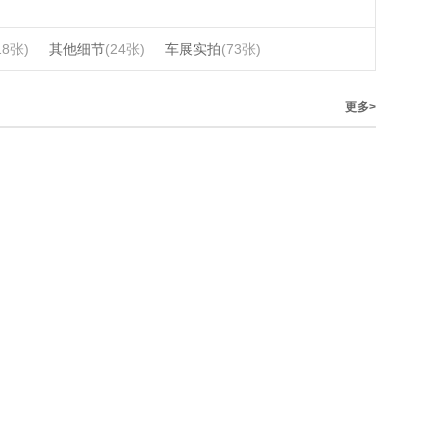
18张)
其他细节
(24张)
车展实拍
(73张)
更多>