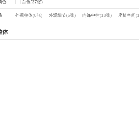
颜色
白色(37张)
类
外观整体
(8张)
外观细节
(5张)
内饰中控
(18张)
座椅空间
(
整体