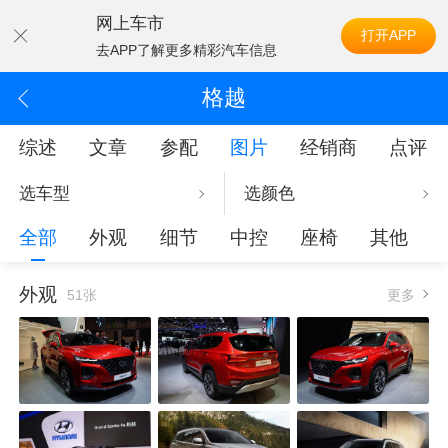
网上车市
打开APP
去APP了解更多精彩汽车信息
格越
综述
文章
参配
图片
经销商
点评
选车型
选颜色
全部
外观
细节
中控
座椅
其他
外观
51张
更多