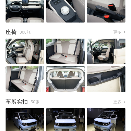
座椅
308张
更多
车展实拍
50张
更多