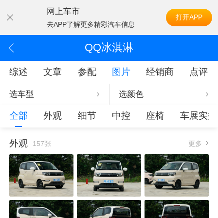
网上车市
打开APP
去APP了解更多精彩汽车信息
QQ冰淇淋
综述
文章
参配
图片
经销商
点评
选车型
选颜色
全部
外观
细节
中控
座椅
车展实拍
外观
157张
更多