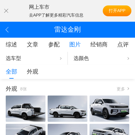
网上车市
打开APP
去APP了解更多精彩汽车信息
雷达金刚
综述
文章
参配
图片
经销商
点评
选车型
选颜色
全部
外观
外观
8张
更多