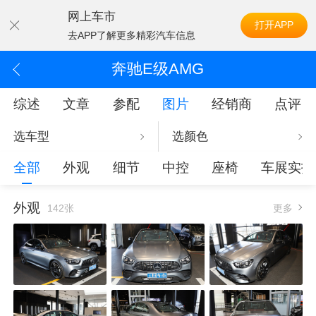
网上车市
打开APP
去APP了解更多精彩汽车信息
奔驰E级AMG
综述
文章
参配
图片
经销商
点评
选车型
选颜色
全部
外观
细节
中控
座椅
车展实拍
外观
142张
更多