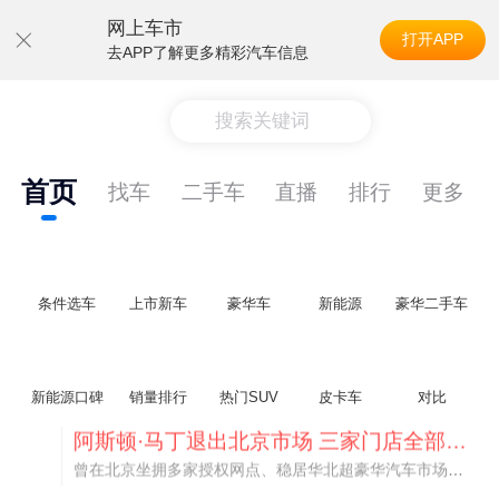
网上车市
打开APP
去APP了解更多精彩汽车信息
搜索关键词
首页
找车
二手车
直播
排行
更多
条件选车
上市新车
豪华车
新能源
豪华二手车
新能源口碑
销量排行
热门SUV
皮卡车
对比
不要伤了余承东的心！不内卷价格的华为，弥足珍贵！
纵观鸿蒙智行一路走来的发展路径，很难得地走出了一条和当下车市截然不同的道路：不靠降价走量、不参与低端价格厮杀，始终以技术迭代、架构创新、智能化体验升级、整车品质突破作为核心驱动力，稳步实现产品价值向上、品牌价格带稳步攀升。