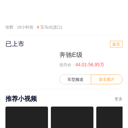
徐辉
18小时前
#
宝马i3(进口)
已上市
新车
奔驰E级
44.01-56.95万
指导价：
车型频道
新车图片
推荐小视频
更多