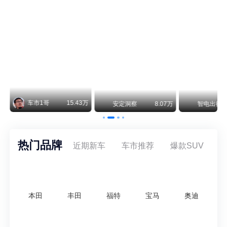
阿斯顿·马丁退出北京市场 三家门店全部关闭
曾在北京坐拥多家授权网点、稳居华北超豪华汽车市场重要一席的阿斯顿·马丁，如今彻底走完了在北京新车零售的全部征程。
不要伤了余承东的心！不内卷价格的华为，弥足珍贵！
纵观鸿蒙智行一路走来的发展路径，很难得地走出了一条和当下车市截然不同的道路：不靠降价走量、不参与低端价格厮杀，始终以技术迭代、架构创新、智能化体验升级、整车品质突破作为核心驱动力，稳步实现产品价值向上、品牌价格带稳步攀升。
万
智电出行
8.54万
智电出行
8.18万
智电出行
热门品牌
近期新车
车市推荐
爆款SUV
本田
丰田
福特
宝马
奥迪