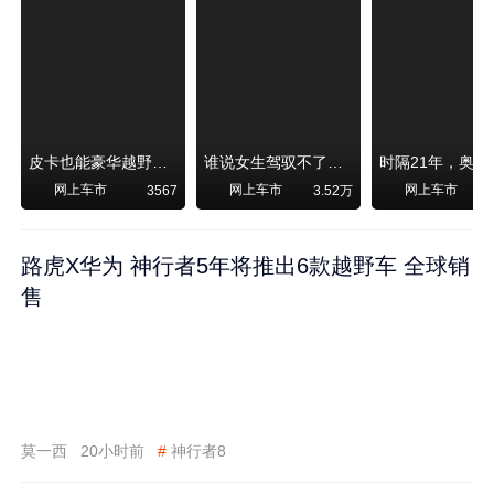
皮卡也能豪华越野！纵横F700上市，限时卖29.99万起
谁说女生驾驭不了大SUV？看我开问界M6驰骋坝上草原！
网上车市
网上车市
网上车市
3567
3.52万
路虎X华为 神行者5年将推出6款越野车 全球销
售
莫一西
20小时前
#
神行者8